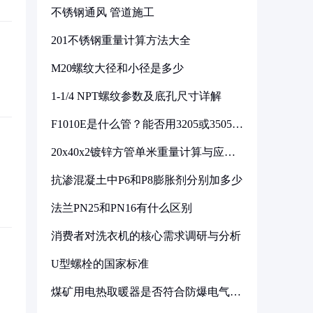
不锈钢通风 管道施工
201不锈钢重量计算方法大全
M20螺纹大径和小径是多少
1-1/4 NPT螺纹参数及底孔尺寸详解
F1010E是什么管？能否用3205或3505代
换
20x40x2镀锌方管单米重量计算与应用
分析
抗渗混凝土中P6和P8膨胀剂分别加多少
法兰PN25和PN16有什么区别
消费者对洗衣机的核心需求调研与分析
U型螺栓的国家标准
煤矿用电热取暖器是否符合防爆电气设
备标准