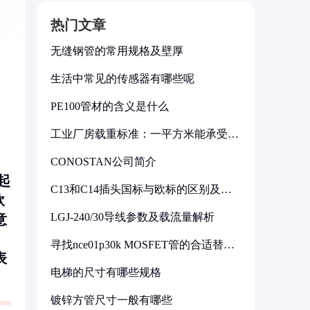
热门文章
无缝钢管的常用规格及壁厚
生活中常见的传感器有哪些呢
PE100管材的含义是什么
工业厂房载重标准：一平方米能承受多
少公斤
CONOSTAN公司简介
起
C13和C14插头国标与欧标的区别及其
欧
标准解析
LGJ-240/30导线参数及载流量解析
意
寻找nce01p30k MOSFET管的合适替代
型号
表
电梯的尺寸有哪些规格
镀锌方管尺寸一般有哪些