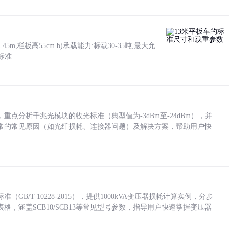
5m,栏板高55cm b)承载能力:标载30-35吨,最大允
标准
点分析千兆光模块的收光标准（典型值为-3dBm至-24dBm），并
常的常见原因（如光纤损耗、连接器问题）及解决方案，帮助用户快
/T 10228-2015），提供1000kVA变压器损耗计算实例，分步
，涵盖SCB10/SCB13等常见型号参数，指导用户快速掌握变压器