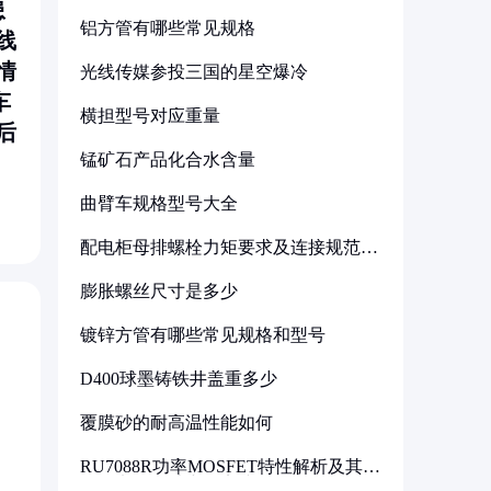
患
铝方管有哪些常见规格
线
情
光线传媒参投三国的星空爆冷
车
横担型号对应重量
后
锰矿石产品化合水含量
曲臂车规格型号大全
配电柜母排螺栓力矩要求及连接规范详
解
膨胀螺丝尺寸是多少
镀锌方管有哪些常见规格和型号
D400球墨铸铁井盖重多少
覆膜砂的耐高温性能如何
RU7088R功率MOSFET特性解析及其在
可调电源设计中的实践