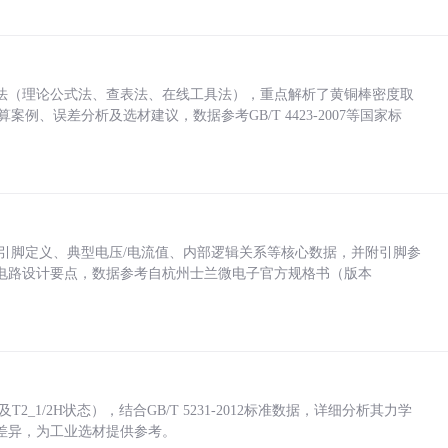
法（理论公式法、查表法、在线工具法），重点解析了黄铜棒密度取
计算案例、误差分析及选材建议，数据参考GB/T 4423-2007等国家标
括各引脚定义、典型电压/电流值、内部逻辑关系等核心数据，并附引脚参
电路设计要点，数据参考自杭州士兰微电子官方规格书（版本
_1/2H状态），结合GB/T 5231-2012标准数据，详细分析其力学
差异，为工业选材提供参考。