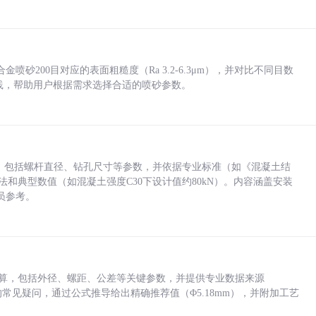
砂200目对应的表面粗糙度（Ra 3.2-6.3μm），并对比不同目数
业实践，帮助用户根据需求选择合适的喷砂参数。
力，包括螺杆直径、钻孔尺寸等参数，并依据专业标准（如《混凝土结
方法和典型数值（如混凝土强度C30下设计值约80kN）。内容涵盖安装
员参考。
底孔计算，包括外径、螺距、公差等关键参数，并提供专业数据来源
孔尺寸的常见疑问，通过公式推导给出精确推荐值（Φ5.18mm），并附加工艺