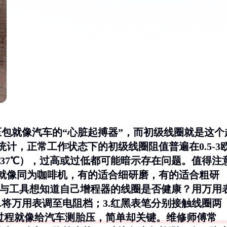
压包就像汽车的“心脏起搏器”，而初级线圈就是这个
统计，正常工作状态下的初级线圈阻值普遍在
0.5-3
-37℃），过高或过低都可能暗示存在问题。值得注
就像同为咖啡机，有的适合细研磨，有的适合粗研
法与工具想知道自己增程器的线圈是否健康？用万用
.将万用表调至电阻档；3.红黑表笔分别接触线圈两
个过程就像给汽车测胎压，简单却关键。维修师傅常