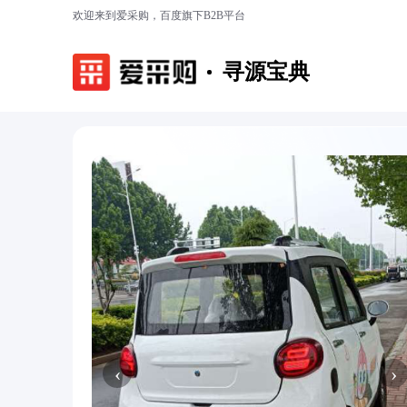
欢迎来到爱采购，百度旗下B2B平台
寻源宝典
‹
›