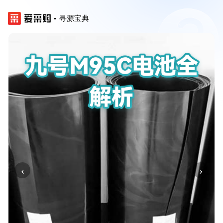
寻源宝典
‹
›