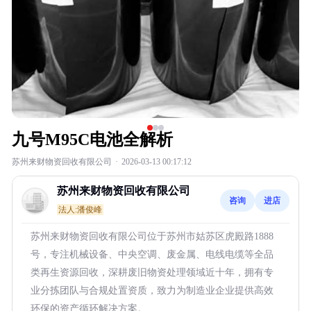
九号M95C电池全解析
苏州来财物资回收有限公司
·
2026-03-13 00:17:12
苏州来财物资回收有限公司
咨询
进店
法人:潘俊峰
苏州来财物资回收有限公司位于苏州市姑苏区虎殿路1888
号，专注机械设备、中央空调、废金属、电线电缆等全品
类再生资源回收，深耕废旧物资处理领域近十年，拥有专
业分拣团队与合规处置资质，致力为制造业企业提供高效
环保的资产循环解决方案。