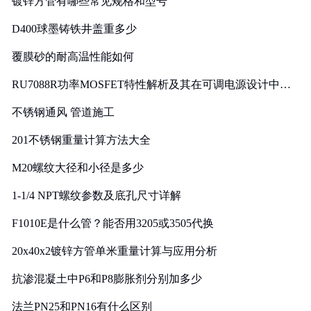
镀锌方管有哪些常见规格和型号
D400球墨铸铁井盖重多少
覆膜砂的耐高温性能如何
RU7088R功率MOSFET特性解析及其在可调电源设计中的
实践
不锈钢通风 管道施工
201不锈钢重量计算方法大全
M20螺纹大径和小径是多少
1-1/4 NPT螺纹参数及底孔尺寸详解
F1010E是什么管？能否用3205或3505代换
20x40x2镀锌方管单米重量计算与应用分析
抗渗混凝土中P6和P8膨胀剂分别加多少
法兰PN25和PN16有什么区别