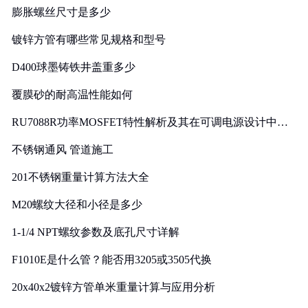
膨胀螺丝尺寸是多少
镀锌方管有哪些常见规格和型号
D400球墨铸铁井盖重多少
覆膜砂的耐高温性能如何
RU7088R功率MOSFET特性解析及其在可调电源设计中的
实践
不锈钢通风 管道施工
201不锈钢重量计算方法大全
M20螺纹大径和小径是多少
1-1/4 NPT螺纹参数及底孔尺寸详解
F1010E是什么管？能否用3205或3505代换
20x40x2镀锌方管单米重量计算与应用分析