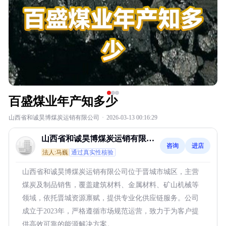
百盛煤业年产知多少
山西省和诚昊博煤炭运销有限公司
·
2026-03-13 00:16:29
山西省和诚昊博煤炭运销有限公
咨询
进店
司
法人:马巍
通过真实性核验
山西省和诚昊博煤炭运销有限公司位于晋城市城区，主营
煤炭及制品销售，覆盖建筑材料、金属材料、矿山机械等
领域，依托晋城资源禀赋，提供专业化供应链服务。公司
成立于2023年，严格遵循市场规范运营，致力于为客户提
供高效可靠的能源解决方案。