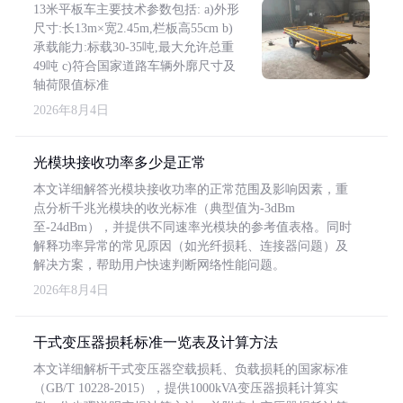
13米平板车主要技术参数包括: a)外形
尺寸:长13m×宽2.45m,栏板高55cm b)
承载能力:标载30-35吨,最大允许总重
49吨 c)符合国家道路车辆外廓尺寸及
轴荷限值标准
2026年8月4日
光模块接收功率多少是正常
本文详细解答光模块接收功率的正常范围及影响因素，重
点分析千兆光模块的收光标准（典型值为-3dBm
至-24dBm），并提供不同速率光模块的参考值表格。同时
解释功率异常的常见原因（如光纤损耗、连接器问题）及
解决方案，帮助用户快速判断网络性能问题。
2026年8月4日
干式变压器损耗标准一览表及计算方法
本文详细解析干式变压器空载损耗、负载损耗的国家标准
（GB/T 10228-2015），提供1000kVA变压器损耗计算实