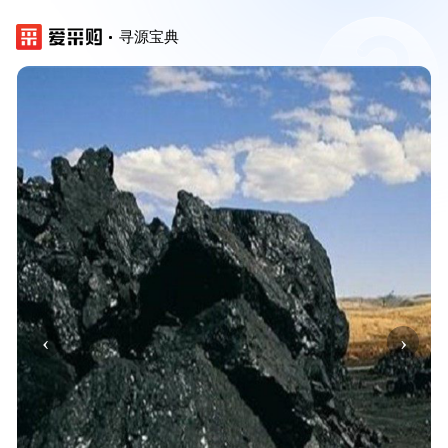
寻源宝典
‹
›