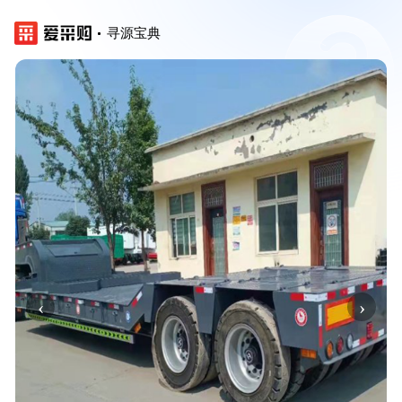
寻源宝典
‹
›