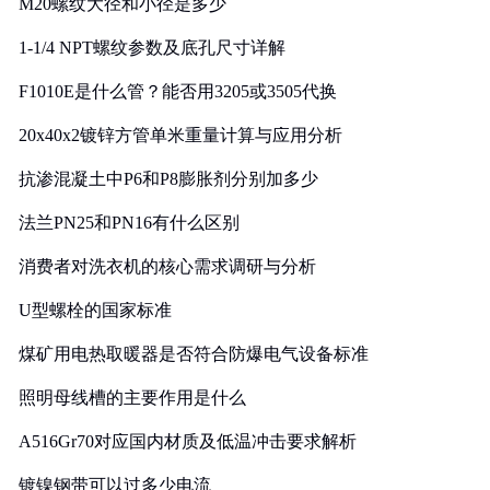
M20螺纹大径和小径是多少
1-1/4 NPT螺纹参数及底孔尺寸详解
F1010E是什么管？能否用3205或3505代换
20x40x2镀锌方管单米重量计算与应用分析
抗渗混凝土中P6和P8膨胀剂分别加多少
法兰PN25和PN16有什么区别
消费者对洗衣机的核心需求调研与分析
U型螺栓的国家标准
煤矿用电热取暖器是否符合防爆电气设备标准
照明母线槽的主要作用是什么
A516Gr70对应国内材质及低温冲击要求解析
镀镍钢带可以过多少电流