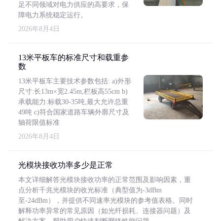
足不同领域对电力供应的高要求，保
障电力系统稳定运行。
2026年8月4日
13米平板车的标准尺寸和载重参
数
13米平板车主要技术参数包括: a)外形
尺寸:长13m×宽2.45m,栏板高55cm b)
承载能力:标载30-35吨,最大允许总重
49吨 c)符合国家道路车辆外廓尺寸及
轴荷限值标准
2026年8月4日
光模块接收功率多少是正常
本文详细解答光模块接收功率的正常范围及影响因素，重
点分析千兆光模块的收光标准（典型值为-3dBm
至-24dBm），并提供不同速率光模块的参考值表格。同时
解释功率异常的常见原因（如光纤损耗、连接器问题）及