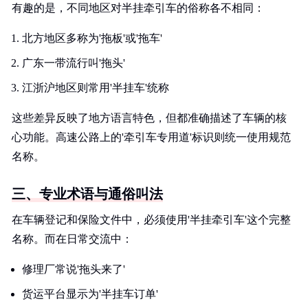
有趣的是，不同地区对半挂牵引车的俗称各不相同：
北方地区多称为'拖板'或'拖车'
广东一带流行叫'拖头'
江浙沪地区则常用'半挂车'统称
这些差异反映了地方语言特色，但都准确描述了车辆的核
心功能。高速公路上的'牵引车专用道'标识则统一使用规范
名称。
三、专业术语与通俗叫法
在车辆登记和保险文件中，必须使用'半挂牵引车'这个完整
名称。而在日常交流中：
修理厂常说'拖头来了'
货运平台显示为'半挂车订单'