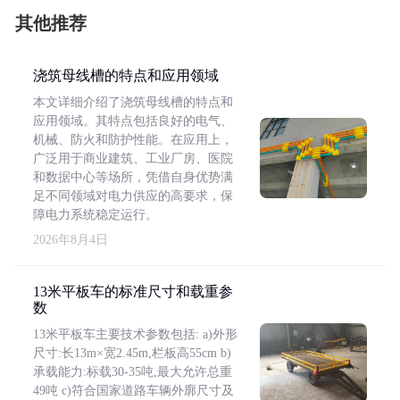
其他推荐
浇筑母线槽的特点和应用领域
本文详细介绍了浇筑母线槽的特点和
应用领域。其特点包括良好的电气、
机械、防火和防护性能。在应用上，
广泛用于商业建筑、工业厂房、医院
和数据中心等场所，凭借自身优势满
足不同领域对电力供应的高要求，保
障电力系统稳定运行。
2026年8月4日
13米平板车的标准尺寸和载重参
数
13米平板车主要技术参数包括: a)外形
尺寸:长13m×宽2.45m,栏板高55cm b)
承载能力:标载30-35吨,最大允许总重
49吨 c)符合国家道路车辆外廓尺寸及