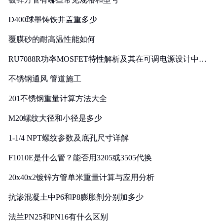
D400球墨铸铁井盖重多少
覆膜砂的耐高温性能如何
RU7088R功率MOSFET特性解析及其在可调电源设计中的
实践
不锈钢通风 管道施工
201不锈钢重量计算方法大全
M20螺纹大径和小径是多少
1-1/4 NPT螺纹参数及底孔尺寸详解
F1010E是什么管？能否用3205或3505代换
20x40x2镀锌方管单米重量计算与应用分析
抗渗混凝土中P6和P8膨胀剂分别加多少
法兰PN25和PN16有什么区别