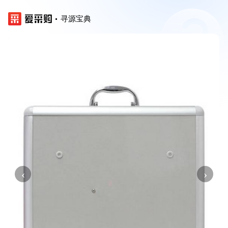
寻源宝典
‹
›