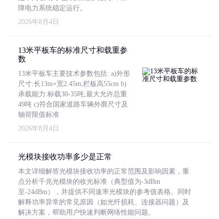
障电力系统稳定运行。
2026年8月4日
13米平板车的标准尺寸和载重参
数
13米平板车主要技术参数包括: a)外形
尺寸:长13m×宽2.45m,栏板高55cm b)
承载能力:标载30-35吨,最大允许总重
49吨 c)符合国家道路车辆外廓尺寸及
轴荷限值标准
2026年8月4日
光模块接收功率多少是正常
本文详细解答光模块接收功率的正常范围及影响因素，重
点分析千兆光模块的收光标准（典型值为-3dBm
至-24dBm），并提供不同速率光模块的参考值表格。同时
解释功率异常的常见原因（如光纤损耗、连接器问题）及
解决方案，帮助用户快速判断网络性能问题。