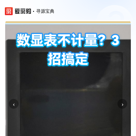
寻源宝典
‹
›