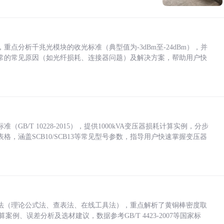
点分析千兆光模块的收光标准（典型值为-3dBm至-24dBm），并
常的常见原因（如光纤损耗、连接器问题）及解决方案，帮助用户快
/T 10228-2015），提供1000kVA变压器损耗计算实例，分步
，涵盖SCB10/SCB13等常见型号参数，指导用户快速掌握变压器
法（理论公式法、查表法、在线工具法），重点解析了黄铜棒密度取
计算案例、误差分析及选材建议，数据参考GB/T 4423-2007等国家标