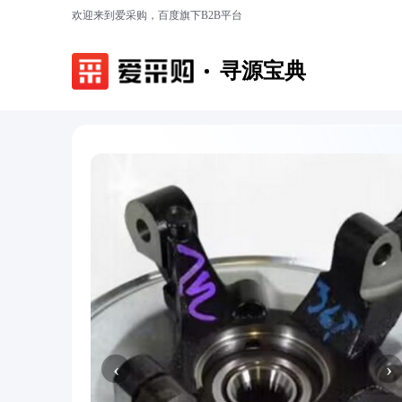
欢迎来到爱采购，百度旗下B2B平台
寻源宝典
‹
›