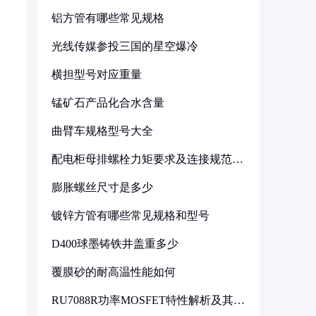
铝方管有哪些常见规格
光线传媒参投三国的星空爆冷
横担型号对应重量
锰矿石产品化合水含量
曲臂车规格型号大全
，
配电柜母排螺栓力矩要求及连接规范详
解
膨胀螺丝尺寸是多少
镀锌方管有哪些常见规格和型号
D400球墨铸铁井盖重多少
覆膜砂的耐高温性能如何
RU7088R功率MOSFET特性解析及其在
可调电源设计中的实践