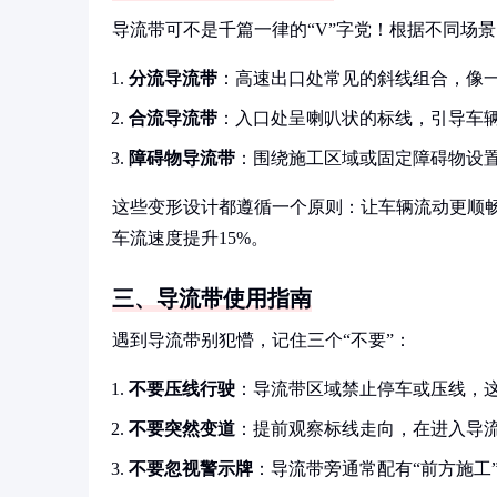
导流带可不是千篇一律的“V”字党！根据不同场
分流导流带
：高速出口处常见的斜线组合，像
合流导流带
：入口处呈喇叭状的标线，引导车
障碍物导流带
：围绕施工区域或固定障碍物设
这些变形设计都遵循一个原则：让车辆流动更顺畅
车流速度提升15%。
三、导流带使用指南
遇到导流带别犯懵，记住三个“不要”：
不要压线行驶
：导流带区域禁止停车或压线，这
不要突然变道
：提前观察标线走向，在进入导
不要忽视警示牌
：导流带旁通常配有“前方施工