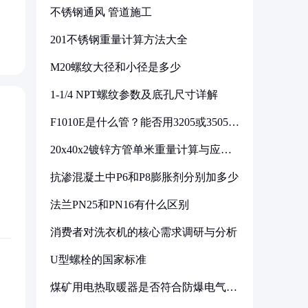
不锈钢通风 管道施工
201不锈钢重量计算方法大全
M20螺纹大径和小径是多少
1-1/4 NPT螺纹参数及底孔尺寸详解
F1010E是什么管？能否用3205或3505代
换
20x40x2镀锌方管单米重量计算与应用
分析
抗渗混凝土中P6和P8膨胀剂分别加多少
法兰PN25和PN16有什么区别
消费者对洗衣机的核心需求调研与分析
U型螺栓的国家标准
煤矿用电热取暖器是否符合防爆电气设
备标准