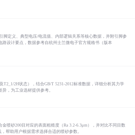
括各引脚定义、典型电压/电流值、内部逻辑关系等核心数据，并附引脚参
电路设计要点，数据参考自杭州士兰微电子官方规格书（版本
_1/2H状态），结合GB/T 5231-2012标准数据，详细分析其力学
差异，为工业选材提供参考。
砂200目对应的表面粗糙度（Ra 3.2-6.3μm），并对比不同目数
业实践，帮助用户根据需求选择合适的喷砂参数。