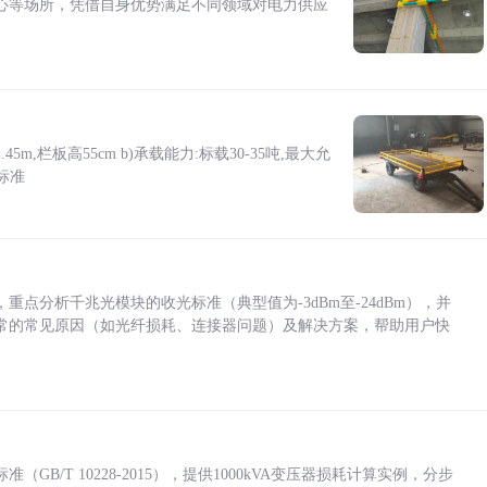
心等场所，凭借自身优势满足不同领域对电力供应
5m,栏板高55cm b)承载能力:标载30-35吨,最大允
标准
点分析千兆光模块的收光标准（典型值为-3dBm至-24dBm），并
常的常见原因（如光纤损耗、连接器问题）及解决方案，帮助用户快
/T 10228-2015），提供1000kVA变压器损耗计算实例，分步