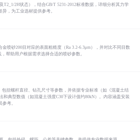
_1/2H状态），结合GB/T 5231-2012标准数据，详细分析其力学
差异，为工业选材提供参考。
砂200目对应的表面粗糙度（Ra 3.2-6.3μm），并对比不同目数
业实践，帮助用户根据需求选择合适的喷砂参数。
力，包括螺杆直径、钻孔尺寸等参数，并依据专业标准（如《混凝土结
方法和典型数值（如混凝土强度C30下设计值约80kN）。内容涵盖安装
员参考。
底孔计算，包括外径、螺距、公差等关键参数，并提供专业数据来源