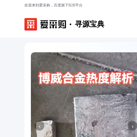
欢迎来到爱采购，百度旗下B2B平台
寻源宝典
‹
›