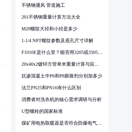
不锈钢通风 管道施工
201不锈钢重量计算方法大全
M20螺纹大径和小径是多少
1-1/4 NPT螺纹参数及底孔尺寸详解
F1010E是什么管？能否用3205或3505代
换
20x40x2镀锌方管单米重量计算与应用
分析
抗渗混凝土中P6和P8膨胀剂分别加多少
法兰PN25和PN16有什么区别
消费者对洗衣机的核心需求调研与分析
U型螺栓的国家标准
煤矿用电热取暖器是否符合防爆电气设
备标准