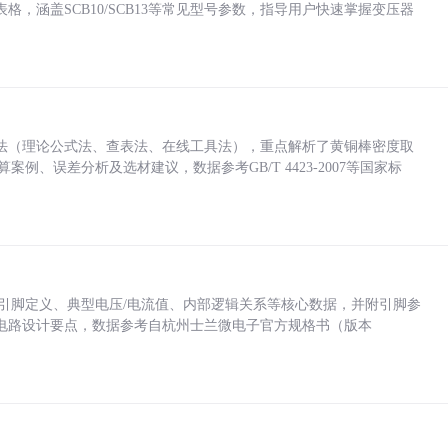
，涵盖SCB10/SCB13等常见型号参数，指导用户快速掌握变压器
法（理论公式法、查表法、在线工具法），重点解析了黄铜棒密度取
计算案例、误差分析及选材建议，数据参考GB/T 4423-2007等国家标
括各引脚定义、典型电压/电流值、内部逻辑关系等核心数据，并附引脚参
电路设计要点，数据参考自杭州士兰微电子官方规格书（版本