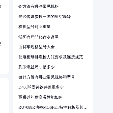
铝方管有哪些常见规格
和
光线传媒参投三国的星空爆冷
横担型号对应重量
锰矿石产品化合水含量
。
都
曲臂车规格型号大全
配电柜母排螺栓力矩要求及连接规范详
解
膨胀螺丝尺寸是多少
镀锌方管有哪些常见规格和型号
D400球墨铸铁井盖重多少
覆膜砂的耐高温性能如何
RU7088R功率MOSFET特性解析及其在
可调电源设计中的实践