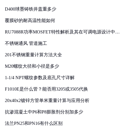
D400球墨铸铁井盖重多少
覆膜砂的耐高温性能如何
RU7088R功率MOSFET特性解析及其在可调电源设计中的
实践
不锈钢通风 管道施工
201不锈钢重量计算方法大全
M20螺纹大径和小径是多少
1-1/4 NPT螺纹参数及底孔尺寸详解
F1010E是什么管？能否用3205或3505代换
20x40x2镀锌方管单米重量计算与应用分析
抗渗混凝土中P6和P8膨胀剂分别加多少
法兰PN25和PN16有什么区别