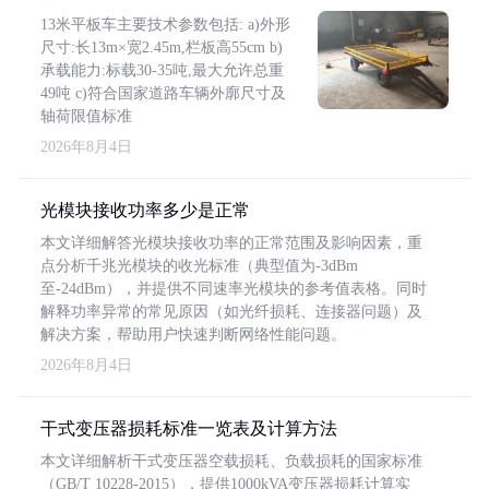
13米平板车主要技术参数包括: a)外形
尺寸:长13m×宽2.45m,栏板高55cm b)
承载能力:标载30-35吨,最大允许总重
49吨 c)符合国家道路车辆外廓尺寸及
轴荷限值标准
2026年8月4日
光模块接收功率多少是正常
本文详细解答光模块接收功率的正常范围及影响因素，重
点分析千兆光模块的收光标准（典型值为-3dBm
至-24dBm），并提供不同速率光模块的参考值表格。同时
解释功率异常的常见原因（如光纤损耗、连接器问题）及
解决方案，帮助用户快速判断网络性能问题。
2026年8月4日
干式变压器损耗标准一览表及计算方法
本文详细解析干式变压器空载损耗、负载损耗的国家标准
（GB/T 10228-2015），提供1000kVA变压器损耗计算实