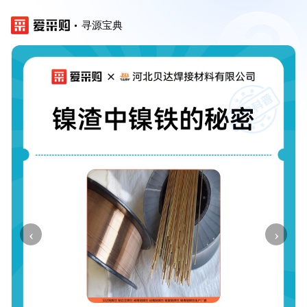
寻源宝典
‹
›