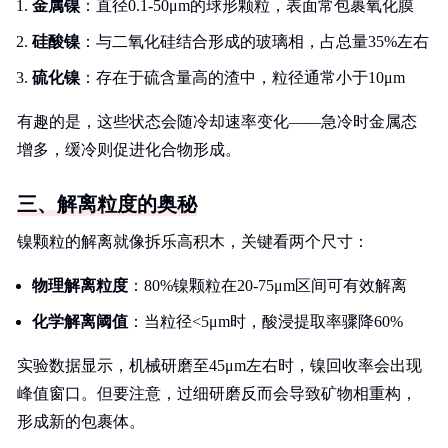
金属镍
：直径0.1-50μm的球形颗粒，表面常包裹氧化膜
硅酸镍
：与二氧化硅结合形成的玻璃相，占总量35%左右
硫化镍
：存在于硫含量高的渣中，粒径通常小于10μm
有趣的是，这些状态会随冷却速率变化——急冷时金属态
增多，缓冷则促进化合物形成。
三、解离粒度的奥秘
镍颗粒的解离就像拆乐高积木，关键看两个尺寸：
物理解离粒度
：80%镍颗粒在20-75μm区间可有效解离
化学解离阈值
：当粒径<5μm时，酸浸提取率骤降60%
实验数据显示，机械研磨至45μm左右时，镍回收率会出现
峰值窗口。但要注意，过细研磨反而会导致矿物相重构，
形成新的包裹体。