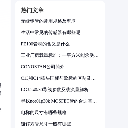
热门文章
无缝钢管的常用规格及壁厚
生活中常见的传感器有哪些呢
PE100管材的含义是什么
工业厂房载重标准：一平方米能承受多
少公斤
CONOSTAN公司简介
C13和C14插头国标与欧标的区别及其
标准解析
铜
LGJ-240/30导线参数及载流量解析
因
寻找nce01p30k MOSFET管的合适替代
材
型号
集
电梯的尺寸有哪些规格
镀锌方管尺寸一般有哪些