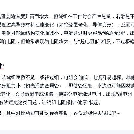
电阻会随温度升高而增大，但绕组在工作时会产生热量，若散热
温度过高导致材料性能变化（如绝缘层老化、导体变形），反而
电阻可能因结构变化而减小，电流通过时更容易“畅通无阻”，
响电阻，但通常表现为电阻增大，与“超电阻低”相反，不过极
”
，若绕组匝数不足、线径过细，电阻会偏低，电流容易超标。就
本身阻力小（如光滑的金属管），即使管径细，水流也可能因材
缘老化，会导致漏电或短路，使部分电流绕过电阻，出现“超电阻
有效避免这类问题，让绕组电阻保持“健康”状态。
考，其中对比功能可能对你有帮助，各位老板快去试试吧～