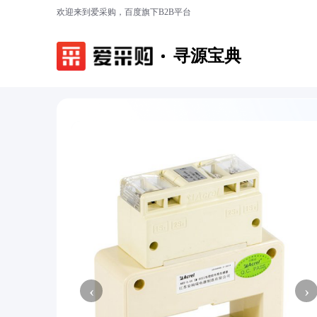
欢迎来到爱采购，百度旗下B2B平台
寻源宝典
‹
›