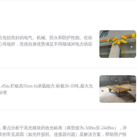
点包括良好的电气、机械、防火和防护性能。在应
心等场所，凭借自身优势满足不同领域对电力供应
5m,栏板高55cm b)承载能力:标载30-35吨,最大允
标准
点分析千兆光模块的收光标准（典型值为-3dBm至-24dBm），并
常的常见原因（如光纤损耗、连接器问题）及解决方案，帮助用户快