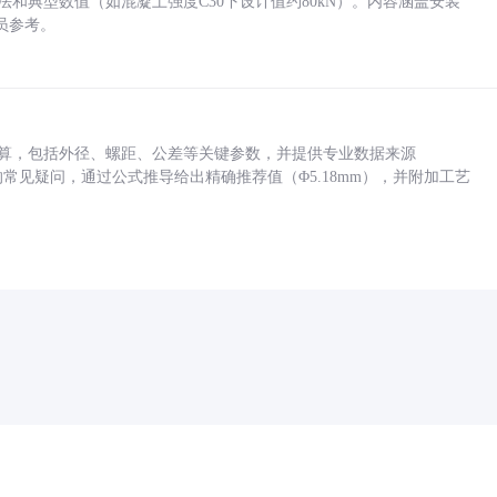
方法和典型数值（如混凝土强度C30下设计值约80kN）。内容涵盖安装
员参考。
底孔计算，包括外径、螺距、公差等关键参数，并提供专业数据来源
孔尺寸的常见疑问，通过公式推导给出精确推荐值（Φ5.18mm），并附加工艺