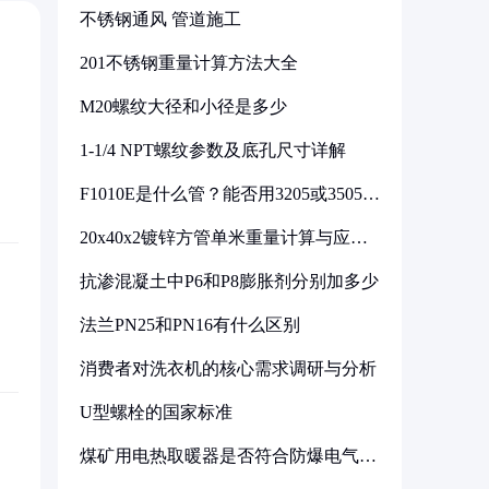
不锈钢通风 管道施工
201不锈钢重量计算方法大全
M20螺纹大径和小径是多少
1-1/4 NPT螺纹参数及底孔尺寸详解
F1010E是什么管？能否用3205或3505代
换
20x40x2镀锌方管单米重量计算与应用
分析
抗渗混凝土中P6和P8膨胀剂分别加多少
法兰PN25和PN16有什么区别
消费者对洗衣机的核心需求调研与分析
U型螺栓的国家标准
煤矿用电热取暖器是否符合防爆电气设
备标准