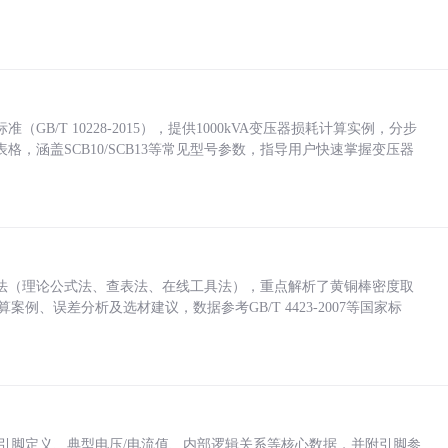
/T 10228-2015），提供1000kVA变压器损耗计算实例，分步
，涵盖SCB10/SCB13等常见型号参数，指导用户快速掌握变压器
法（理论公式法、查表法、在线工具法），重点解析了黄铜棒密度取
计算案例、误差分析及选材建议，数据参考GB/T 4423-2007等国家标
括各引脚定义、典型电压/电流值、内部逻辑关系等核心数据，并附引脚参