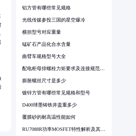
铝方管有哪些常见规格
不
光线传媒参投三国的星空爆冷
可
横担型号对应重量
出
端
锰矿石产品化合水含量
曲臂车规格型号大全
配电柜母排螺栓力矩要求及连接规范详
解
像
膨胀螺丝尺寸是多少
质
镀锌方管有哪些常见规格和型号
D400球墨铸铁井盖重多少
覆膜砂的耐高温性能如何
RU7088R功率MOSFET特性解析及其在
可调电源设计中的实践