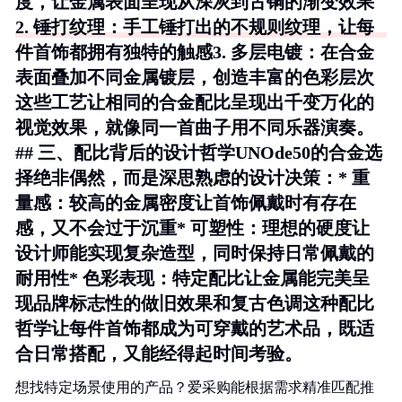
度，让金属表面呈现从深灰到古铜的渐变效果
2.
锤打纹理
：手工锤打出的不规则纹理，让每
件首饰都拥有独特的触感3.
多层电镀
：在合金
表面叠加不同金属镀层，创造丰富的色彩层次
这些工艺让相同的合金配比呈现出千变万化的
视觉效果，就像同一首曲子用不同乐器演奏。
## 三、配比背后的设计哲学UNOde50的合金选
择绝非偶然，而是深思熟虑的设计决策：*
重
量感
：较高的金属密度让首饰佩戴时有存在
感，又不会过于沉重*
可塑性
：理想的硬度让
设计师能实现复杂造型，同时保持日常佩戴的
耐用性*
色彩表现
：特定配比让金属能完美呈
现品牌标志性的做旧效果和复古色调这种配比
哲学让每件首饰都成为可穿戴的艺术品，既适
合日常搭配，又能经得起时间考验。
想找特定场景使用的产品？爱采购能根据需求精准匹配推