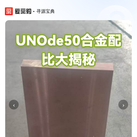
寻源宝典
‹
›