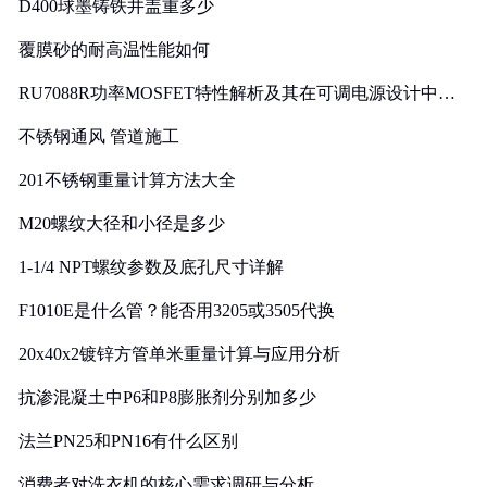
D400球墨铸铁井盖重多少
覆膜砂的耐高温性能如何
RU7088R功率MOSFET特性解析及其在可调电源设计中的
实践
不锈钢通风 管道施工
201不锈钢重量计算方法大全
M20螺纹大径和小径是多少
1-1/4 NPT螺纹参数及底孔尺寸详解
F1010E是什么管？能否用3205或3505代换
20x40x2镀锌方管单米重量计算与应用分析
抗渗混凝土中P6和P8膨胀剂分别加多少
法兰PN25和PN16有什么区别
消费者对洗衣机的核心需求调研与分析