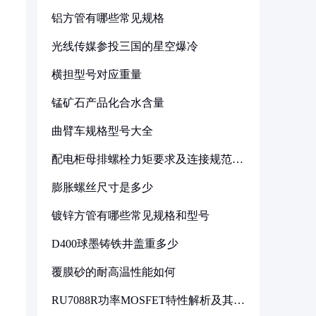
铝方管有哪些常见规格
光线传媒参投三国的星空爆冷
横担型号对应重量
锰矿石产品化合水含量
曲臂车规格型号大全
配电柜母排螺栓力矩要求及连接规范详
解
膨胀螺丝尺寸是多少
镀锌方管有哪些常见规格和型号
D400球墨铸铁井盖重多少
覆膜砂的耐高温性能如何
RU7088R功率MOSFET特性解析及其在
可调电源设计中的实践