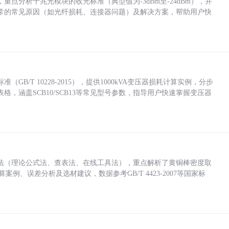
点分析千兆光模块的收光标准（典型值为-3dBm至-24dBm），并
常的常见原因（如光纤损耗、连接器问题）及解决方案，帮助用户快
/T 10228-2015），提供1000kVA变压器损耗计算实例，分步
，涵盖SCB10/SCB13等常见型号参数，指导用户快速掌握变压器
法（理论公式法、查表法、在线工具法），重点解析了黄铜棒密度取
计算案例、误差分析及选材建议，数据参考GB/T 4423-2007等国家标