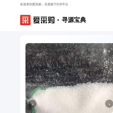
欢迎来到爱采购，百度旗下B2B平台
寻源宝典
‹
›