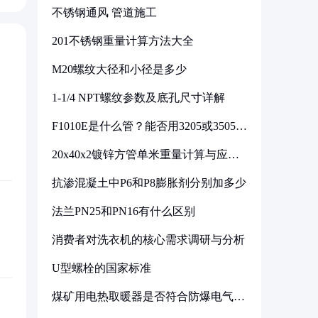
不锈钢通风 管道施工
201不锈钢重量计算方法大全
M20螺纹大径和小径是多少
1-1/4 NPT螺纹参数及底孔尺寸详解
F1010E是什么管？能否用3205或3505代
换
20x40x2镀锌方管单米重量计算与应用
分析
抗渗混凝土中P6和P8膨胀剂分别加多少
法兰PN25和PN16有什么区别
消费者对洗衣机的核心需求调研与分析
U型螺栓的国家标准
煤矿用电热取暖器是否符合防爆电气设
备标准