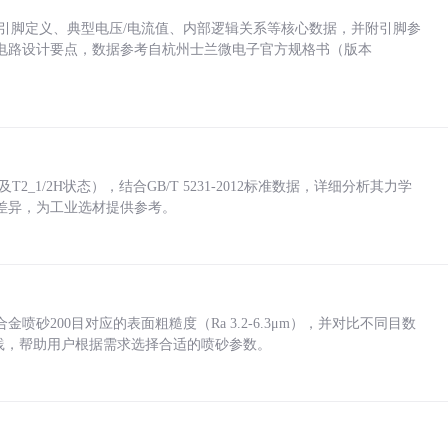
括各引脚定义、典型电压/电流值、内部逻辑关系等核心数据，并附引脚参
电路设计要点，数据参考自杭州士兰微电子官方规格书（版本
_1/2H状态），结合GB/T 5231-2012标准数据，详细分析其力学
差异，为工业选材提供参考。
砂200目对应的表面粗糙度（Ra 3.2-6.3μm），并对比不同目数
业实践，帮助用户根据需求选择合适的喷砂参数。