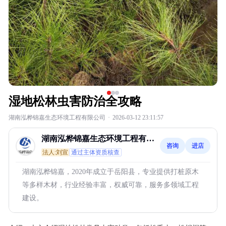
湿地松林虫害防治全攻略
湖南泓桦锦嘉生态环境工程有限公司
·
2026-03-12 23:11:57
湖南泓桦锦嘉生态环境工程有限
咨询
进店
公司
法人:刘宣
通过主体资质核查
湖南泓桦锦嘉，2020年成立于岳阳县，专业提供打桩原木
等多样木材，行业经验丰富，权威可靠，服务多领域工程
建设。