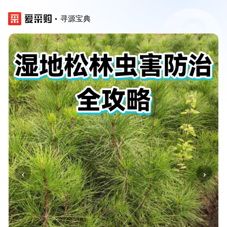
寻源宝典
‹
›