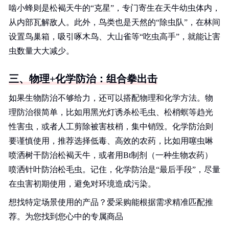
啮小蜂则是松褐天牛的“克星”，专门寄生在天牛幼虫体内，
从内部瓦解敌人。此外，鸟类也是天然的“除虫队”，在林间
设置鸟巢箱，吸引啄木鸟、大山雀等“吃虫高手”，就能让害
虫数量大大减少。
三、物理+化学防治：组合拳出击
如果生物防治不够给力，还可以搭配物理和化学方法。物
理防治很简单，比如用黑光灯诱杀松毛虫、松梢螟等趋光
性害虫，或者人工剪除被害枝梢，集中销毁。化学防治则
要谨慎使用，推荐选择低毒、高效的农药，比如用噻虫啉
喷洒树干防治松褐天牛，或者用Bt制剂（一种生物农药）
喷洒针叶防治松毛虫。记住，化学防治是“最后手段”，尽量
在虫害初期使用，避免对环境造成污染。
想找特定场景使用的产品？爱采购能根据需求精准匹配推
荐。为您找到您心中的专属商品