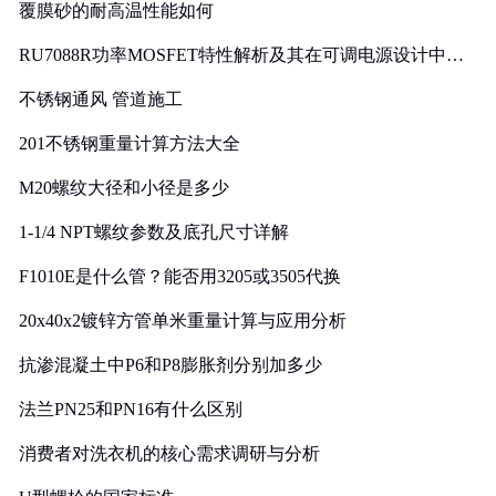
覆膜砂的耐高温性能如何
RU7088R功率MOSFET特性解析及其在可调电源设计中的
实践
不锈钢通风 管道施工
201不锈钢重量计算方法大全
M20螺纹大径和小径是多少
1-1/4 NPT螺纹参数及底孔尺寸详解
F1010E是什么管？能否用3205或3505代换
20x40x2镀锌方管单米重量计算与应用分析
抗渗混凝土中P6和P8膨胀剂分别加多少
法兰PN25和PN16有什么区别
消费者对洗衣机的核心需求调研与分析