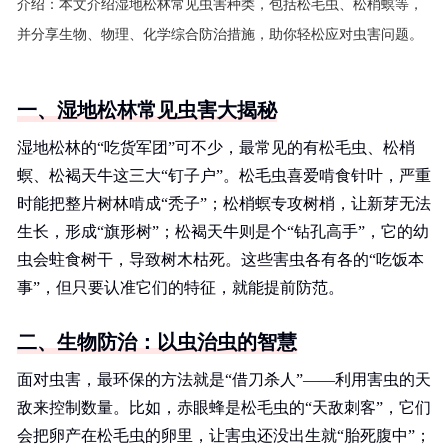
介绍：
本文介绍湿地松林常见虫害种类，包括松毛虫、松梢螟等，
并分享生物、物理、化学综合防治措施，助你轻松应对虫害问题。
一、湿地松林常见虫害大揭秘
湿地松林的“吃货军团”可不少，最常见的有松毛虫、松梢
螟、松褐天牛这三大“钉子户”。松毛虫喜爱啃食针叶，严重
时能把整片树林啃成“秃子”；松梢螟专攻树梢，让新芽无法
生长，形成“旗形树”；松褐天牛则是个“钻孔高手”，它的幼
虫会蛀食树干，导致树木枯死。这些害虫各有各的“吃饭本
事”，但只要认准它们的特征，就能提前防范。
二、生物防治：以虫治虫的智慧
面对虫害，最环保的方法就是“借刀杀人”——利用害虫的天
敌来控制数量。比如，赤眼蜂是松毛虫的“天敌刺客”，它们
会把卵产在松毛虫的卵里，让害虫还没出生就“胎死腹中”；