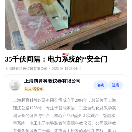
35千伏间隔：电力系统的“安全门
上海腾育科教仪器有限公司
·
2026-03-12 23:04:46
上海腾育科教仪器有限公司
咨询
进店
法人:潘爱冬
上海腾育科教仪器有限公司成立于2004年，总部位于上海
翔江公路1238号，专注于智能家居、工业自动化及教学实
训设备的研发与生产，核心产品涵盖PLC实训台、智能楼
宇系统、电工电子实验装置等高端科教仪器。公司深耕教
育装备领域近二十年，凭借自主研发的柔性生产线、电力