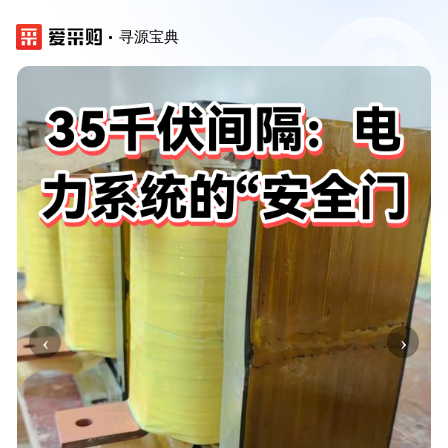
寻源宝典
‹
›