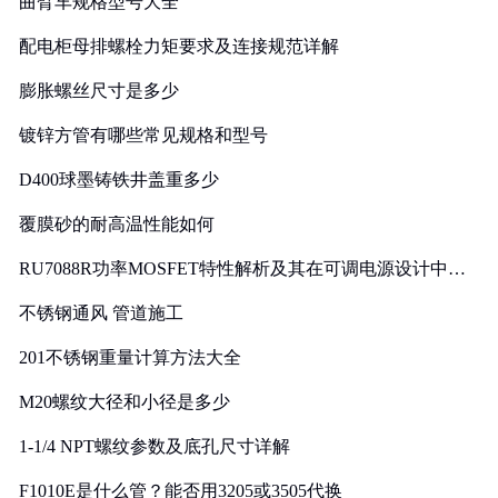
曲臂车规格型号大全
配电柜母排螺栓力矩要求及连接规范详解
膨胀螺丝尺寸是多少
镀锌方管有哪些常见规格和型号
D400球墨铸铁井盖重多少
覆膜砂的耐高温性能如何
RU7088R功率MOSFET特性解析及其在可调电源设计中的
实践
不锈钢通风 管道施工
201不锈钢重量计算方法大全
M20螺纹大径和小径是多少
1-1/4 NPT螺纹参数及底孔尺寸详解
F1010E是什么管？能否用3205或3505代换