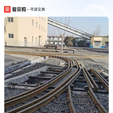
寻源宝典
‹
›