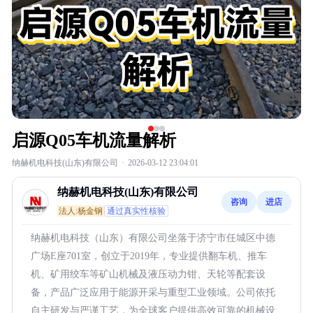
启源Q05车机流量解析
纳赫机电科技(山东)有限公司
·
2026-03-12 23:04:01
纳赫机电科技(山东)有限公司
咨询
进店
法人:杨金钢
通过真实性核验
纳赫机电科技（山东）有限公司坐落于济宁市任城区中德
广场E座701室，创立于2019年，专业提供翻车机、推车
机、矿用绞车等矿山机械及液压动力钳、天轮等配套设
备，产品广泛应用于能源开采与重型工业领域。公司依托
自主研发与严谨工艺，为全球客户提供高效可靠的机械设