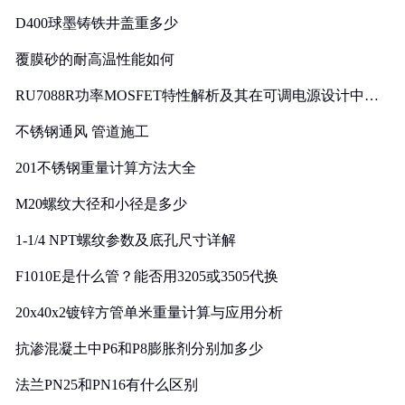
D400球墨铸铁井盖重多少
覆膜砂的耐高温性能如何
RU7088R功率MOSFET特性解析及其在可调电源设计中的
实践
不锈钢通风 管道施工
201不锈钢重量计算方法大全
M20螺纹大径和小径是多少
1-1/4 NPT螺纹参数及底孔尺寸详解
F1010E是什么管？能否用3205或3505代换
20x40x2镀锌方管单米重量计算与应用分析
抗渗混凝土中P6和P8膨胀剂分别加多少
法兰PN25和PN16有什么区别