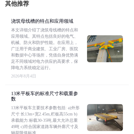
其他推荐
浇筑母线槽的特点和应用领域
本文详细介绍了浇筑母线槽的特点和
应用领域。其特点包括良好的电气、
机械、防火和防护性能。在应用上，
广泛用于商业建筑、工业厂房、医院
和数据中心等场所，凭借自身优势满
足不同领域对电力供应的高要求，保
障电力系统稳定运行。
2026年8月4日
13米平板车的标准尺寸和载重参
数
13米平板车主要技术参数包括: a)外形
尺寸:长13m×宽2.45m,栏板高55cm b)
承载能力:标载30-35吨,最大允许总重
49吨 c)符合国家道路车辆外廓尺寸及
轴荷限值标准