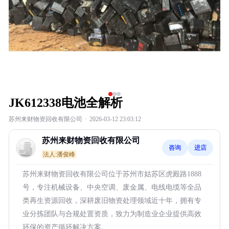
JK612338电池全解析
苏州来财物资回收有限公司
·
2026-03-12 23:03:12
苏州来财物资回收有限公司
咨询
进店
法人:潘俊峰
苏州来财物资回收有限公司位于苏州市姑苏区虎殿路1888
号，专注机械设备、中央空调、废金属、电线电缆等全品
类再生资源回收，深耕废旧物资处理领域近十年，拥有专
业分拣团队与合规处置资质，致力为制造业企业提供高效
环保的资产循环解决方案。