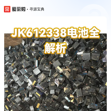
寻源宝典
‹
›