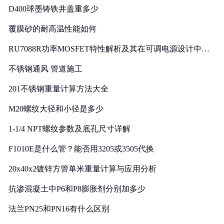
D400球墨铸铁井盖重多少
覆膜砂的耐高温性能如何
RU7088R功率MOSFET特性解析及其在可调电源设计中的
实践
不锈钢通风 管道施工
201不锈钢重量计算方法大全
M20螺纹大径和小径是多少
1-1/4 NPT螺纹参数及底孔尺寸详解
F1010E是什么管？能否用3205或3505代换
20x40x2镀锌方管单米重量计算与应用分析
抗渗混凝土中P6和P8膨胀剂分别加多少
法兰PN25和PN16有什么区别