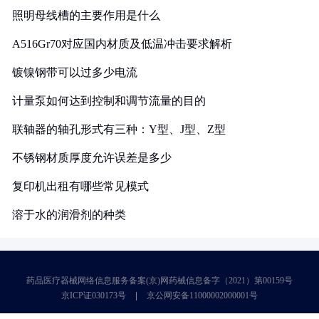
照明母线槽的主要作用是什么
A516Gr70对应国内材质及低温冲击要求解析
镀镍钢带可以过多少电流
计量泵如何达到控制和调节流量的目的
联轴器的轴孔形式有三种：Y型、J型、Z型
不锈钢材质厚度允许误差是多少
复印机出租有哪些常见模式
溶于水的润滑剂的种类
药品医疗器械网络信息服务备案(京)网药械信息备字（2021）第00159号
京ICP证030173号
京公网安备11000002000001号