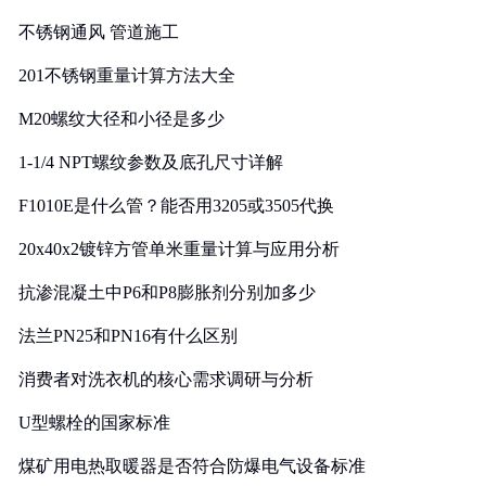
实践
不锈钢通风 管道施工
201不锈钢重量计算方法大全
M20螺纹大径和小径是多少
1-1/4 NPT螺纹参数及底孔尺寸详解
F1010E是什么管？能否用3205或3505代换
20x40x2镀锌方管单米重量计算与应用分析
抗渗混凝土中P6和P8膨胀剂分别加多少
法兰PN25和PN16有什么区别
消费者对洗衣机的核心需求调研与分析
U型螺栓的国家标准
煤矿用电热取暖器是否符合防爆电气设备标准