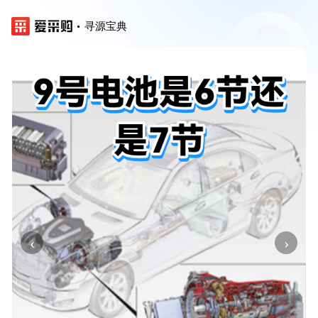
寻源宝典
‹
›