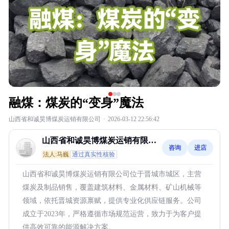
融煤：煤炭的“变身”魔法
山西省和诚昊博煤炭运销有限公司
·
2026-03-12 22:56:42
山西省和诚昊博煤炭运销有限公
咨询
进店
司
法人:马巍
通过真实性核验
山西省和诚昊博煤炭运销有限公司位于晋城市城区，主营
煤炭及制品销售，覆盖建筑材料、金属材料、矿山机械等
领域，依托晋城资源禀赋，提供专业化供应链服务。公司
成立于2023年，严格遵循市场规范运营，致力于为客户提
供高效可靠的能源解决方案。