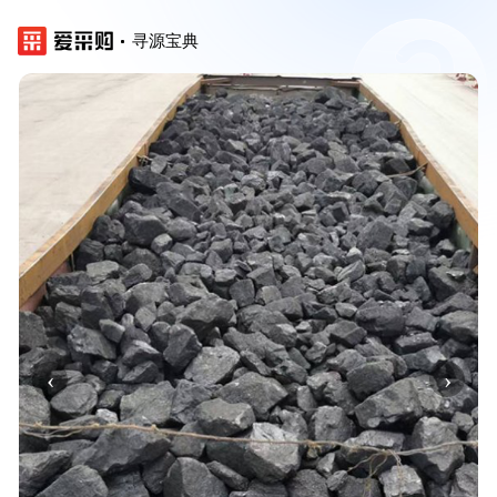
寻源宝典
‹
›