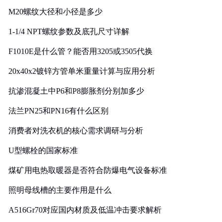
M20螺纹大径和小径是多少
1-1/4 NPT螺纹参数及底孔尺寸详解
F1010E是什么管？能否用3205或3505代换
20x40x2镀锌方管单米重量计算与应用分析
抗渗混凝土中P6和P8膨胀剂分别加多少
法兰PN25和PN16有什么区别
消费者对洗衣机的核心需求调研与分析
U型螺栓的国家标准
煤矿用电热取暖器是否符合防爆电气设备标准
照明母线槽的主要作用是什么
A516Gr70对应国内材质及低温冲击要求解析