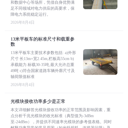
和数据中心等场所，凭借自身优势满
足不同领域对电力供应的高要求，保
障电力系统稳定运行。
2026年8月4日
13米平板车的标准尺寸和载重参
数
13米平板车主要技术参数包括: a)外形
尺寸:长13m×宽2.45m,栏板高55cm b)
承载能力:标载30-35吨,最大允许总重
49吨 c)符合国家道路车辆外廓尺寸及
轴荷限值标准
2026年8月4日
光模块接收功率多少是正常
本文详细解答光模块接收功率的正常范围及影响因素，重
点分析千兆光模块的收光标准（典型值为-3dBm
至-24dBm），并提供不同速率光模块的参考值表格。同时
解释功率异常的常见原因（如光纤损耗、连接器问题）及