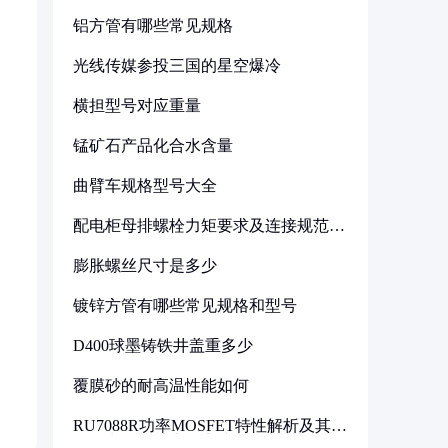
铝方管有哪些常见规格
光线传媒参投三国的星空爆冷
横担型号对应重量
锰矿石产品化合水含量
曲臂车规格型号大全
配电柜母排螺栓力矩要求及连接规范详
解
膨胀螺丝尺寸是多少
镀锌方管有哪些常见规格和型号
D400球墨铸铁井盖重多少
覆膜砂的耐高温性能如何
RU7088R功率MOSFET特性解析及其在
可调电源设计中的实践