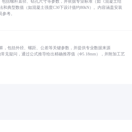
力，包括螺杆直径、钻孔尺寸等参数，并依据专业标准（如《混凝土结
方法和典型数值（如混凝土强度C30下设计值约80kN）。内容涵盖安装
员参考。
底孔计算，包括外径、螺距、公差等关键参数，并提供专业数据来源
孔尺寸的常见疑问，通过公式推导给出精确推荐值（Φ5.18mm），并附加工艺