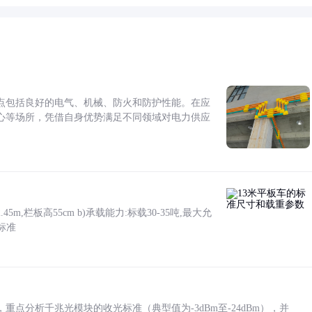
点包括良好的电气、机械、防火和防护性能。在应
心等场所，凭借自身优势满足不同领域对电力供应
5m,栏板高55cm b)承载能力:标载30-35吨,最大允
标准
点分析千兆光模块的收光标准（典型值为-3dBm至-24dBm），并