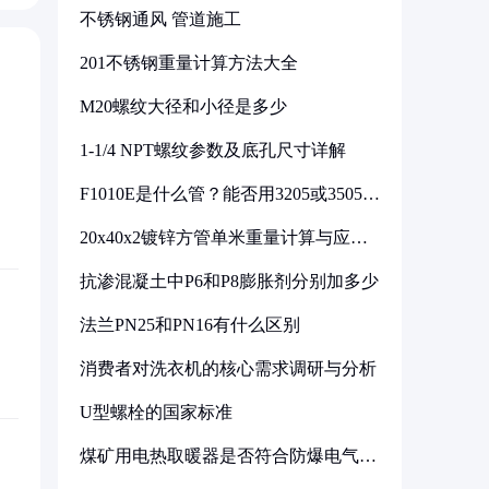
不锈钢通风 管道施工
201不锈钢重量计算方法大全
M20螺纹大径和小径是多少
1-1/4 NPT螺纹参数及底孔尺寸详解
F1010E是什么管？能否用3205或3505代
换
20x40x2镀锌方管单米重量计算与应用
分析
抗渗混凝土中P6和P8膨胀剂分别加多少
法兰PN25和PN16有什么区别
消费者对洗衣机的核心需求调研与分析
U型螺栓的国家标准
煤矿用电热取暖器是否符合防爆电气设
备标准