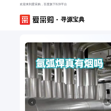
欢迎来到爱采购，百度旗下B2B平台
寻源宝典
‹
›