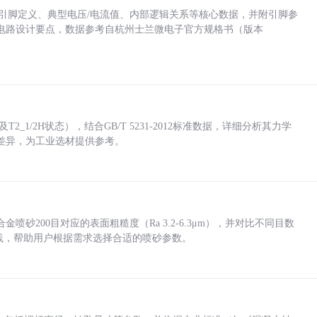
括各引脚定义、典型电压/电流值、内部逻辑关系等核心数据，并附引脚参
电路设计要点，数据参考自杭州士兰微电子官方规格书（版本
_1/2H状态），结合GB/T 5231-2012标准数据，详细分析其力学
差异，为工业选材提供参考。
砂200目对应的表面粗糙度（Ra 3.2-6.3μm），并对比不同目数
业实践，帮助用户根据需求选择合适的喷砂参数。