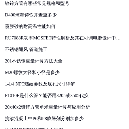
镀锌方管有哪些常见规格和型号
D400球墨铸铁井盖重多少
覆膜砂的耐高温性能如何
RU7088R功率MOSFET特性解析及其在可调电源设计中的
实践
不锈钢通风 管道施工
201不锈钢重量计算方法大全
M20螺纹大径和小径是多少
1-1/4 NPT螺纹参数及底孔尺寸详解
F1010E是什么管？能否用3205或3505代换
20x40x2镀锌方管单米重量计算与应用分析
抗渗混凝土中P6和P8膨胀剂分别加多少