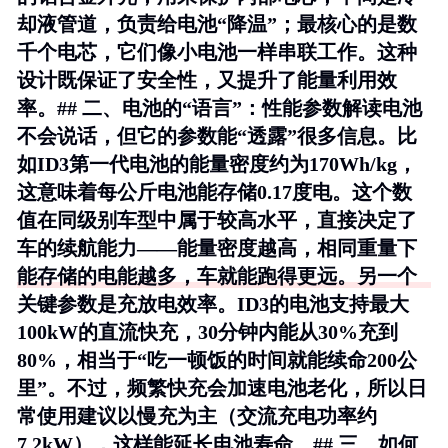
却液管道，负责给电池“降温”；最核心的是数
千个电芯，它们像小电池一样串联工作。这种
设计既保证了安全性，又提升了能量利用效
率。## 二、电池的“语言”：性能参数解读电池
不会说话，但它的参数能“透露”很多信息。比
如ID3第一代电池的能量密度约为170Wh/kg，
这意味着每公斤电池能存储0.17度电。这个数
值在同级别车型中属于较高水平，直接决定了
车的续航能力——能量密度越高，相同重量下
能存储的电能越多，车就能跑得更远。另一个
关键参数是充放电效率。ID3的电池支持最大
100kW的直流快充，30分钟内能从30%充到
80%，相当于“吃一顿饭的时间就能续命200公
里”。不过，频繁快充会加速电池老化，所以日
常使用建议以慢充为主（交流充电功率约
7.2kW），这样能延长电池寿命。## 三、如何