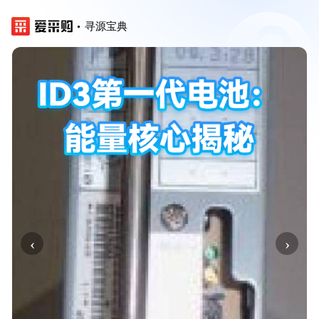
寻源宝典
‹
›