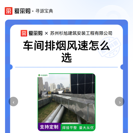
寻源宝典
‹
›