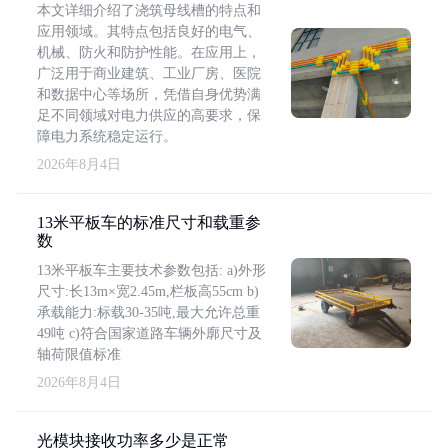
本文详细介绍了浇筑母线槽的特点和
应用领域。其特点包括良好的电气、
机械、防火和防护性能。在应用上，
广泛用于商业建筑、工业厂房、医院
和数据中心等场所，凭借自身优势满
足不同领域对电力供应的高要求，保
障电力系统稳定运行。
2026年8月4日
13米平板车的标准尺寸和载重参
数
13米平板车主要技术参数包括: a)外形
尺寸:长13m×宽2.45m,栏板高55cm b)
承载能力:标载30-35吨,最大允许总重
49吨 c)符合国家道路车辆外廓尺寸及
轴荷限值标准
2026年8月4日
光模块接收功率多少是正常