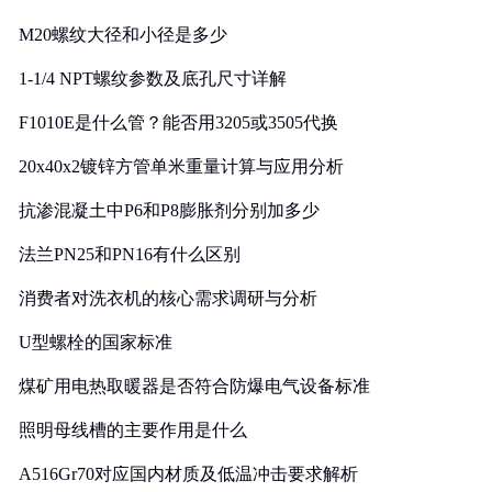
M20螺纹大径和小径是多少
1-1/4 NPT螺纹参数及底孔尺寸详解
F1010E是什么管？能否用3205或3505代换
20x40x2镀锌方管单米重量计算与应用分析
抗渗混凝土中P6和P8膨胀剂分别加多少
法兰PN25和PN16有什么区别
消费者对洗衣机的核心需求调研与分析
U型螺栓的国家标准
煤矿用电热取暖器是否符合防爆电气设备标准
照明母线槽的主要作用是什么
A516Gr70对应国内材质及低温冲击要求解析