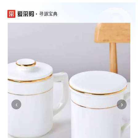
寻源宝典
‹
›