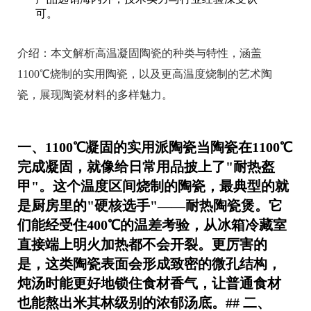
可。
介绍：
本文解析高温凝固陶瓷的种类与特性，涵盖
1100℃烧制的实用陶瓷，以及更高温度烧制的艺术陶
瓷，展现陶瓷材料的多样魅力。
一、1100℃凝固的实用派陶瓷当陶瓷在1100℃
完成凝固，就像给日常用品披上了"耐热盔
甲"。这个温度区间烧制的陶瓷，最典型的就
是厨房里的"硬核选手"——耐热陶瓷煲。它
们能经受住400℃的温差考验，从冰箱冷藏室
直接端上明火加热都不会开裂。更厉害的
是，这类陶瓷表面会形成致密的微孔结构，
炖汤时能更好地锁住食材香气，让普通食材
也能熬出米其林级别的浓郁汤底。## 二、