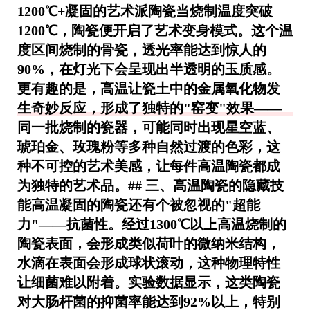
1200℃+凝固的艺术派陶瓷当烧制温度突破
1200℃，陶瓷便开启了艺术变身模式。这个温
度区间烧制的骨瓷，透光率能达到惊人的
90%，在灯光下会呈现出半透明的玉质感。
更有趣的是，高温让瓷土中的金属氧化物发
生奇妙反应，形成了独特的"窑变"效果——
同一批烧制的瓷器，可能同时出现星空蓝、
琥珀金、玫瑰粉等多种自然过渡的色彩，这
种不可控的艺术美感，让每件高温陶瓷都成
为独特的艺术品。## 三、高温陶瓷的隐藏技
能高温凝固的陶瓷还有个被忽视的"超能
力"——抗菌性。经过1300℃以上高温烧制的
陶瓷表面，会形成类似荷叶的微纳米结构，
水滴在表面会形成球状滚动，这种物理特性
让细菌难以附着。实验数据显示，这类陶瓷
对大肠杆菌的抑菌率能达到92%以上，特别