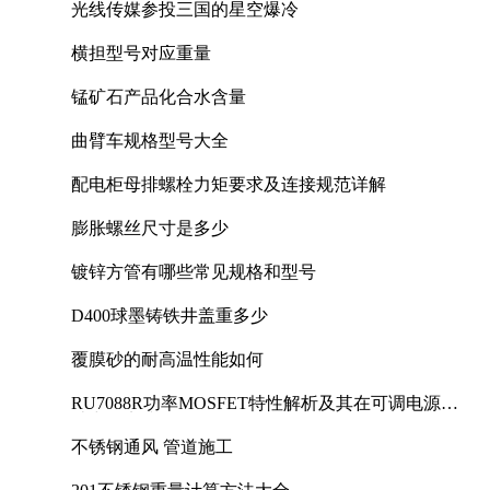
光线传媒参投三国的星空爆冷
横担型号对应重量
锰矿石产品化合水含量
曲臂车规格型号大全
配电柜母排螺栓力矩要求及连接规范详解
膨胀螺丝尺寸是多少
镀锌方管有哪些常见规格和型号
D400球墨铸铁井盖重多少
覆膜砂的耐高温性能如何
RU7088R功率MOSFET特性解析及其在可调电源设
计中的实践
不锈钢通风 管道施工