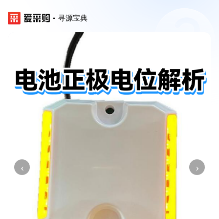
寻源宝典
‹
›