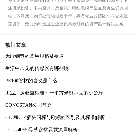
苏州来财物资回收有限公司位于苏州市姑苏区虎殿路1888号，专
注机械设备、中央空调、废金属、电线电缆等全品类再生资源回
收，深耕废旧物资处理领域近十年，拥有专业分拣团队与合规处
置资质，致力为制造业企业提供高效环保的资产循环解决方案。
热门文章
无缝钢管的常用规格及壁厚
生活中常见的传感器有哪些呢
PE100管材的含义是什么
工业厂房载重标准：一平方米能承受多少公斤
CONOSTAN公司简介
C13和C14插头国标与欧标的区别及其标准解析
LGJ-240/30导线参数及载流量解析