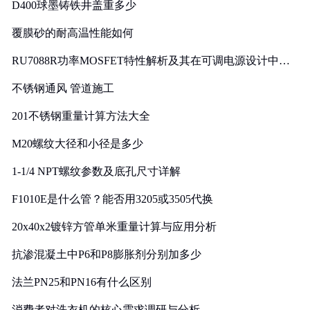
D400球墨铸铁井盖重多少
覆膜砂的耐高温性能如何
RU7088R功率MOSFET特性解析及其在可调电源设计中的
实践
不锈钢通风 管道施工
201不锈钢重量计算方法大全
M20螺纹大径和小径是多少
1-1/4 NPT螺纹参数及底孔尺寸详解
F1010E是什么管？能否用3205或3505代换
20x40x2镀锌方管单米重量计算与应用分析
抗渗混凝土中P6和P8膨胀剂分别加多少
法兰PN25和PN16有什么区别
消费者对洗衣机的核心需求调研与分析