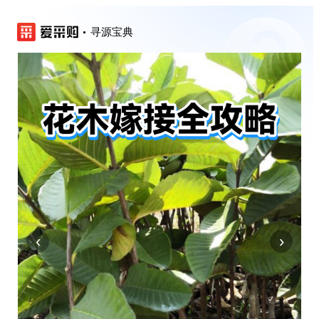
寻源宝典
‹
›