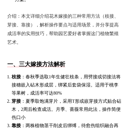
介绍：
本文详细介绍花木嫁接的三种常用方法（枝接、
芽接、靠接），解析操作要点与适用场景，并分享提高
成活率的实用技巧，帮助园艺爱好者掌握这门植物繁殖
艺术。
一、三大嫁接方法解析
枝接
：春秋季选取1年生健壮枝条，用劈接或切接法将
接穗嵌入砧木形成层，绑紧后套袋保湿。适用于桃李
等果树，成活率可达80%
芽接
：夏季取饱满芽片，采用T形或嵌芽接方式贴合砧
木，2周后检查成活。月季、蔷薇常用此法，操作简便
伤口小
靠接
：两株植物茎干削皮后绑缚，待愈伤组织融合再