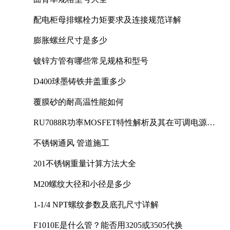
配电柜母排螺栓力矩要求及连接规范详解
膨胀螺丝尺寸是多少
镀锌方管有哪些常见规格和型号
D400球墨铸铁井盖重多少
覆膜砂的耐高温性能如何
RU7088R功率MOSFET特性解析及其在可调电源设
计中的实践
不锈钢通风 管道施工
201不锈钢重量计算方法大全
M20螺纹大径和小径是多少
1-1/4 NPT螺纹参数及底孔尺寸详解
F1010E是什么管？能否用3205或3505代换