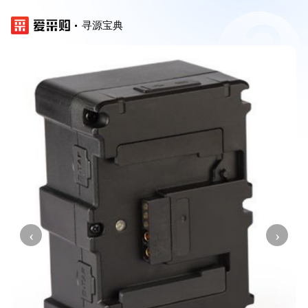
寻源宝典
‹
›