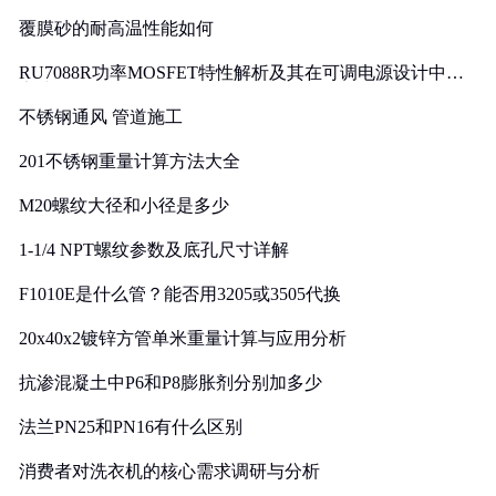
覆膜砂的耐高温性能如何
RU7088R功率MOSFET特性解析及其在可调电源设计中的
实践
不锈钢通风 管道施工
201不锈钢重量计算方法大全
M20螺纹大径和小径是多少
1-1/4 NPT螺纹参数及底孔尺寸详解
F1010E是什么管？能否用3205或3505代换
20x40x2镀锌方管单米重量计算与应用分析
抗渗混凝土中P6和P8膨胀剂分别加多少
法兰PN25和PN16有什么区别
消费者对洗衣机的核心需求调研与分析