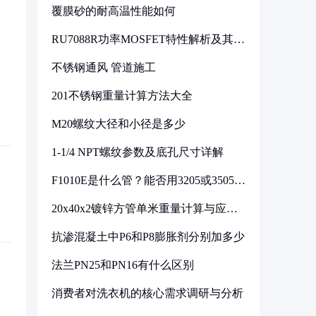
覆膜砂的耐高温性能如何
RU7088R功率MOSFET特性解析及其在
可调电源设计中的实践
不锈钢通风 管道施工
201不锈钢重量计算方法大全
M20螺纹大径和小径是多少
1-1/4 NPT螺纹参数及底孔尺寸详解
F1010E是什么管？能否用3205或3505代
换
20x40x2镀锌方管单米重量计算与应用
分析
抗渗混凝土中P6和P8膨胀剂分别加多少
法兰PN25和PN16有什么区别
消费者对洗衣机的核心需求调研与分析