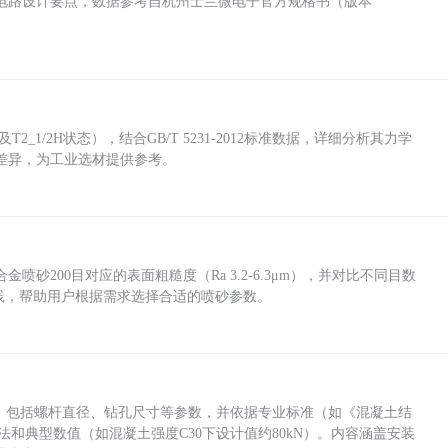
电路设计要点，数据参考自杭州士兰微电子官方规格书（版本
_1/2H状态），结合GB/T 5231-2012标准数据，详细分析其力学
差异，为工业选材提供参考。
砂200目对应的表面粗糙度（Ra 3.2-6.3μm），并对比不同目数
业实践，帮助用户根据需求选择合适的喷砂参数。
力，包括螺杆直径、钻孔尺寸等参数，并依据专业标准（如《混凝土结
方法和典型数值（如混凝土强度C30下设计值约80kN）。内容涵盖安装