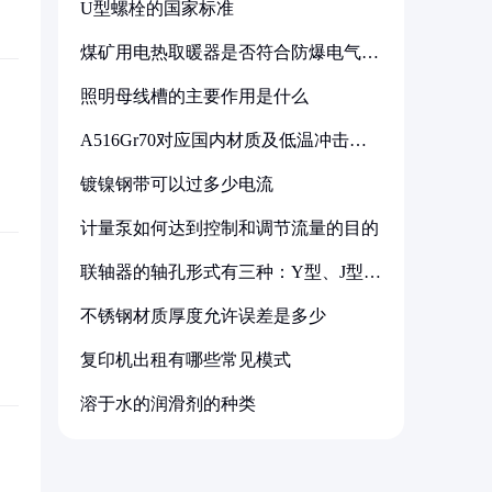
U型螺栓的国家标准
煤矿用电热取暖器是否符合防爆电气设
备标准
照明母线槽的主要作用是什么
A516Gr70对应国内材质及低温冲击要
求解析
镀镍钢带可以过多少电流
计量泵如何达到控制和调节流量的目的
联轴器的轴孔形式有三种：Y型、J型、
Z型
不锈钢材质厚度允许误差是多少
复印机出租有哪些常见模式
溶于水的润滑剂的种类