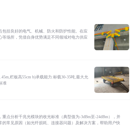
点包括良好的电气、机械、防火和防护性能。在应
心等场所，凭借自身优势满足不同领域对电力供应
5m,栏板高55cm b)承载能力:标载30-35吨,最大允
标准
点分析千兆光模块的收光标准（典型值为-3dBm至-24dBm），并
常的常见原因（如光纤损耗、连接器问题）及解决方案，帮助用户快