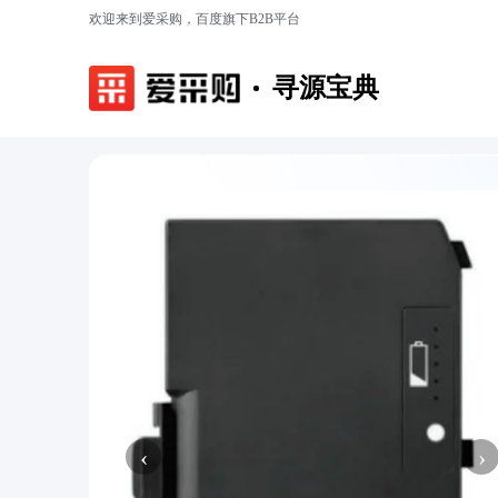
欢迎来到爱采购，百度旗下B2B平台
寻源宝典
‹
›