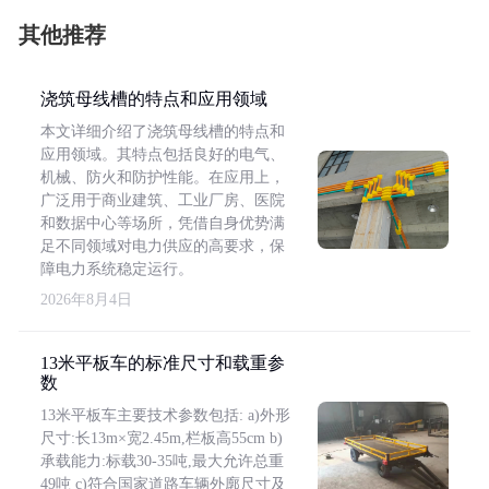
其他推荐
浇筑母线槽的特点和应用领域
本文详细介绍了浇筑母线槽的特点和
应用领域。其特点包括良好的电气、
机械、防火和防护性能。在应用上，
广泛用于商业建筑、工业厂房、医院
和数据中心等场所，凭借自身优势满
足不同领域对电力供应的高要求，保
障电力系统稳定运行。
2026年8月4日
13米平板车的标准尺寸和载重参
数
13米平板车主要技术参数包括: a)外形
尺寸:长13m×宽2.45m,栏板高55cm b)
承载能力:标载30-35吨,最大允许总重
49吨 c)符合国家道路车辆外廓尺寸及