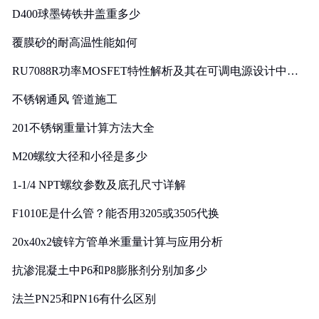
D400球墨铸铁井盖重多少
覆膜砂的耐高温性能如何
RU7088R功率MOSFET特性解析及其在可调电源设计中的
实践
不锈钢通风 管道施工
201不锈钢重量计算方法大全
M20螺纹大径和小径是多少
1-1/4 NPT螺纹参数及底孔尺寸详解
F1010E是什么管？能否用3205或3505代换
20x40x2镀锌方管单米重量计算与应用分析
抗渗混凝土中P6和P8膨胀剂分别加多少
法兰PN25和PN16有什么区别