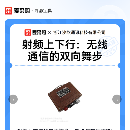
寻源宝典
‹
›