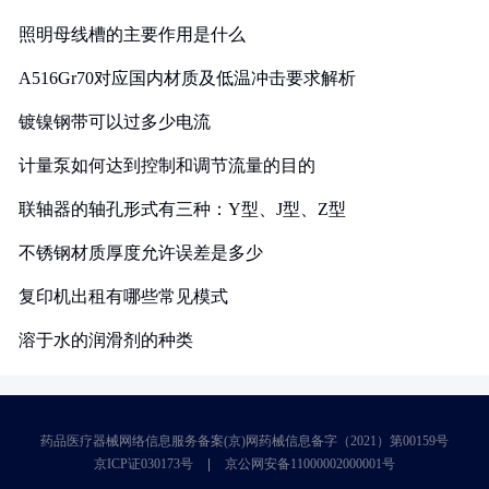
照明母线槽的主要作用是什么
A516Gr70对应国内材质及低温冲击要求解析
镀镍钢带可以过多少电流
计量泵如何达到控制和调节流量的目的
联轴器的轴孔形式有三种：Y型、J型、Z型
不锈钢材质厚度允许误差是多少
复印机出租有哪些常见模式
溶于水的润滑剂的种类
药品医疗器械网络信息服务备案(京)网药械信息备字（2021）第00159号
京ICP证030173号
京公网安备11000002000001号