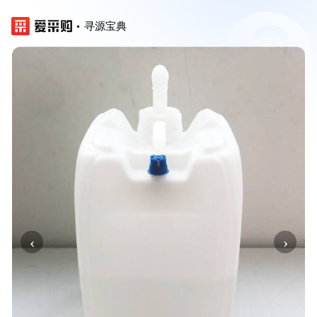
寻源宝典
‹
›