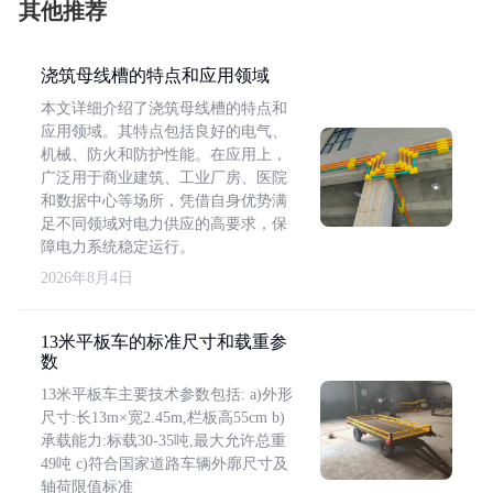
其他推荐
浇筑母线槽的特点和应用领域
本文详细介绍了浇筑母线槽的特点和
应用领域。其特点包括良好的电气、
机械、防火和防护性能。在应用上，
广泛用于商业建筑、工业厂房、医院
和数据中心等场所，凭借自身优势满
足不同领域对电力供应的高要求，保
障电力系统稳定运行。
2026年8月4日
13米平板车的标准尺寸和载重参
数
13米平板车主要技术参数包括: a)外形
尺寸:长13m×宽2.45m,栏板高55cm b)
承载能力:标载30-35吨,最大允许总重
49吨 c)符合国家道路车辆外廓尺寸及
轴荷限值标准