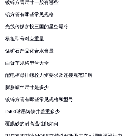
镀锌方管尺寸一般有哪些
铝方管有哪些常见规格
光线传媒参投三国的星空爆冷
横担型号对应重量
锰矿石产品化合水含量
曲臂车规格型号大全
配电柜母排螺栓力矩要求及连接规范详解
膨胀螺丝尺寸是多少
镀锌方管有哪些常见规格和型号
D400球墨铸铁井盖重多少
覆膜砂的耐高温性能如何
RU7088R功率MOSFET特性解析及其在可调电源设计中的