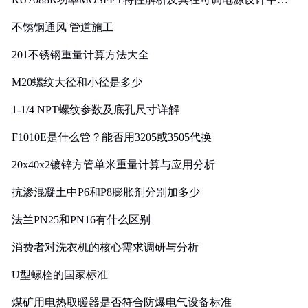
实践
不锈钢通风 管道施工
201不锈钢重量计算方法大全
M20螺纹大径和小径是多少
1-1/4 NPT螺纹参数及底孔尺寸详解
F1010E是什么管？能否用3205或3505代换
20x40x2镀锌方管单米重量计算与应用分析
抗渗混凝土中P6和P8膨胀剂分别加多少
法兰PN25和PN16有什么区别
消费者对洗衣机的核心需求调研与分析
U型螺栓的国家标准
煤矿用电热取暖器是否符合防爆电气设备标准