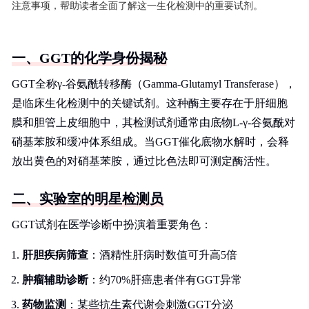
注意事项，帮助读者全面了解这一生化检测中的重要试剂。
一、GGT的化学身份揭秘
GGT全称γ-谷氨酰转移酶（Gamma-Glutamyl Transferase），
是临床生化检测中的关键试剂。这种酶主要存在于肝细胞
膜和胆管上皮细胞中，其检测试剂通常由底物L-γ-谷氨酰对
硝基苯胺和缓冲体系组成。当GGT催化底物水解时，会释
放出黄色的对硝基苯胺，通过比色法即可测定酶活性。
二、实验室的明星检测员
GGT试剂在医学诊断中扮演着重要角色：
肝胆疾病筛查
：酒精性肝病时数值可升高5倍
肿瘤辅助诊断
：约70%肝癌患者伴有GGT异常
药物监测
：某些抗生素代谢会刺激GGT分泌