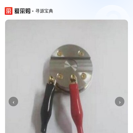
寻源宝典
‹
›