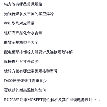
铝方管有哪些常见规格
光线传媒参投三国的星空爆冷
横担型号对应重量
锰矿石产品化合水含量
曲臂车规格型号大全
配电柜母排螺栓力矩要求及连接规范详解
膨胀螺丝尺寸是多少
镀锌方管有哪些常见规格和型号
D400球墨铸铁井盖重多少
覆膜砂的耐高温性能如何
RU7088R功率MOSFET特性解析及其在可调电源设计中的
实践