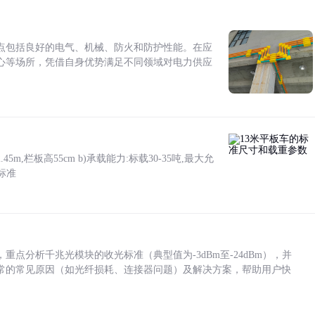
点包括良好的电气、机械、防火和防护性能。在应
心等场所，凭借自身优势满足不同领域对电力供应
5m,栏板高55cm b)承载能力:标载30-35吨,最大允
标准
点分析千兆光模块的收光标准（典型值为-3dBm至-24dBm），并
常的常见原因（如光纤损耗、连接器问题）及解决方案，帮助用户快