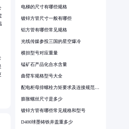
电梯的尺寸有哪些规格
公
过
镀锌方管尺寸一般有哪些
温
铝方管有哪些常见规格
光线传媒参投三国的星空爆冷
横担型号对应重量
常
锰矿石产品化合水含量
是
更
曲臂车规格型号大全
配电柜母排螺栓力矩要求及连接规范详
解
膨胀螺丝尺寸是多少
镀锌方管有哪些常见规格和型号
D400球墨铸铁井盖重多少