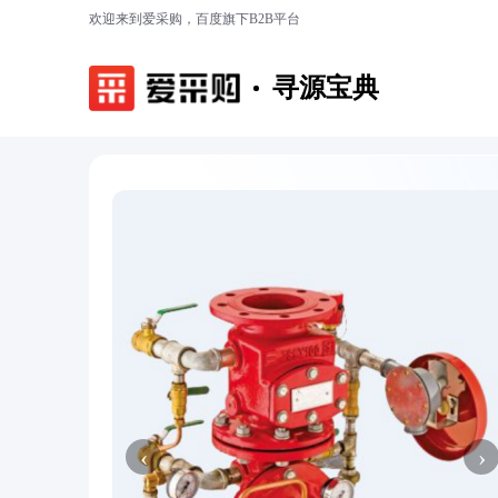
欢迎来到爱采购，百度旗下B2B平台
寻源宝典
‹
›