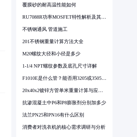
覆膜砂的耐高温性能如何
RU7088R功率MOSFET特性解析及其在
可调电源设计中的实践
不锈钢通风 管道施工
201不锈钢重量计算方法大全
M20螺纹大径和小径是多少
1-1/4 NPT螺纹参数及底孔尺寸详解
F1010E是什么管？能否用3205或3505代
换
20x40x2镀锌方管单米重量计算与应用
分析
抗渗混凝土中P6和P8膨胀剂分别加多少
法兰PN25和PN16有什么区别
消费者对洗衣机的核心需求调研与分析