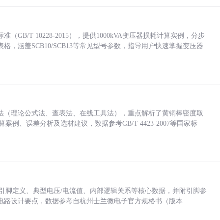
/T 10228-2015），提供1000kVA变压器损耗计算实例，分步
，涵盖SCB10/SCB13等常见型号参数，指导用户快速掌握变压器
法（理论公式法、查表法、在线工具法），重点解析了黄铜棒密度取
计算案例、误差分析及选材建议，数据参考GB/T 4423-2007等国家标
括各引脚定义、典型电压/电流值、内部逻辑关系等核心数据，并附引脚参
电路设计要点，数据参考自杭州士兰微电子官方规格书（版本