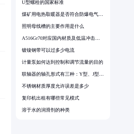
U型螺栓的国家标准
煤矿用电热取暖器是否符合防爆电气设
备标准
照明母线槽的主要作用是什么
A516Gr70对应国内材质及低温冲击要
求解析
镀镍钢带可以过多少电流
计量泵如何达到控制和调节流量的目的
联轴器的轴孔形式有三种：Y型、J型、
Z型
不锈钢材质厚度允许误差是多少
复印机出租有哪些常见模式
溶于水的润滑剂的种类