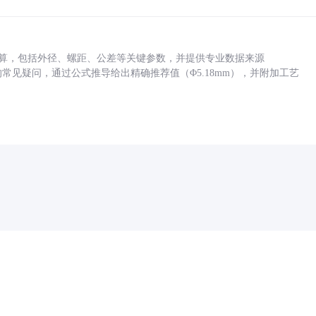
底孔计算，包括外径、螺距、公差等关键参数，并提供专业数据来源
孔尺寸的常见疑问，通过公式推导给出精确推荐值（Φ5.18mm），并附加工艺
药品医疗器械网络信息服务备案(京)网药械信息备字（2021）第00159号
京ICP证030173号
京公网安备11000002000001号