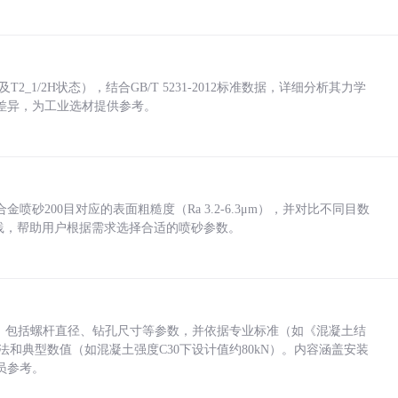
_1/2H状态），结合GB/T 5231-2012标准数据，详细分析其力学
差异，为工业选材提供参考。
砂200目对应的表面粗糙度（Ra 3.2-6.3μm），并对比不同目数
业实践，帮助用户根据需求选择合适的喷砂参数。
力，包括螺杆直径、钻孔尺寸等参数，并依据专业标准（如《混凝土结
方法和典型数值（如混凝土强度C30下设计值约80kN）。内容涵盖安装
员参考。