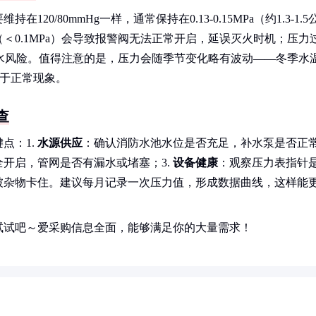
/80mmHg一样，通常保持在0.13-0.15MPa（约1.3-1.5
＜0.1MPa）会导致报警阀无法正常开启，延误灭火时机；压力
发漏水风险。值得注意的是，压力会随季节变化略有波动——冬季水
属于正常现象。
查
点：1.
水源供应
：确认消防水池水位是否充足，补水泵是否正
开启，管网是否有漏水或堵塞；3.
设备健康
：观察压力表指针
被杂物卡住。建议每月记录一次压力值，形成数据曲线，这样能
试试吧～爱采购信息全面，能够满足你的大量需求！