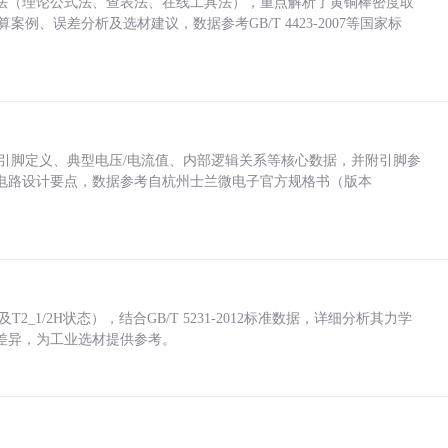
法（理论公式法、查表法、在线工具法），重点解析了黄铜棒密度取
计算案例、误差分析及选材建议，数据参考GB/T 4423-2007等国家标
括各引脚定义、典型电压/电流值、内部逻辑关系等核心数据，并附引脚参
电路设计要点，数据参考自杭州士兰微电子官方规格书（版本
_1/2H状态），结合GB/T 5231-2012标准数据，详细分析其力学
差异，为工业选材提供参考。