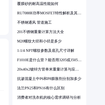
覆膜砂的耐高温性能如何
RU7088R功率MOSFET特性解析及其在
可调电源设计中的实践
不锈钢通风 管道施工
201不锈钢重量计算方法大全
M20螺纹大径和小径是多少
1-1/4 NPT螺纹参数及底孔尺寸详解
F1010E是什么管？能否用3205或3505代
换
20x40x2镀锌方管单米重量计算与应用
分析
抗渗混凝土中P6和P8膨胀剂分别加多少
法兰PN25和PN16有什么区别
消费者对洗衣机的核心需求调研与分析