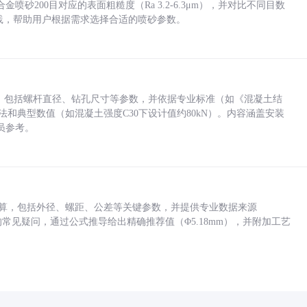
砂200目对应的表面粗糙度（Ra 3.2-6.3μm），并对比不同目数
业实践，帮助用户根据需求选择合适的喷砂参数。
力，包括螺杆直径、钻孔尺寸等参数，并依据专业标准（如《混凝土结
方法和典型数值（如混凝土强度C30下设计值约80kN）。内容涵盖安装
员参考。
底孔计算，包括外径、螺距、公差等关键参数，并提供专业数据来源
孔尺寸的常见疑问，通过公式推导给出精确推荐值（Φ5.18mm），并附加工艺