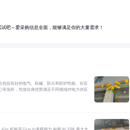
试试吧～爱采购信息全面，能够满足你的大量需求！
点包括良好的电气、机械、防火和防护性能。在应
心等场所，凭借自身优势满足不同领域对电力供应
5m,栏板高55cm b)承载能力:标载30-35吨,最大允