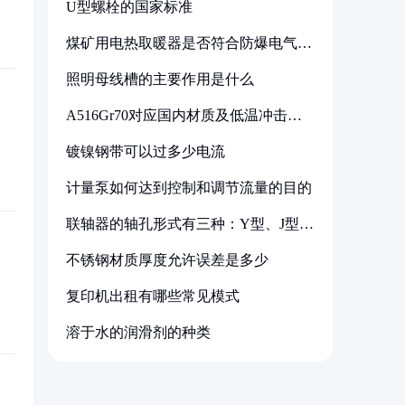
U型螺栓的国家标准
煤矿用电热取暖器是否符合防爆电气设
备标准
照明母线槽的主要作用是什么
A516Gr70对应国内材质及低温冲击要
求解析
镀镍钢带可以过多少电流
计量泵如何达到控制和调节流量的目的
联轴器的轴孔形式有三种：Y型、J型、
Z型
不锈钢材质厚度允许误差是多少
复印机出租有哪些常见模式
溶于水的润滑剂的种类