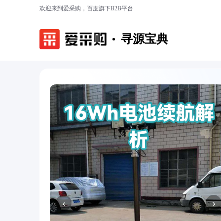
欢迎来到爱采购，百度旗下B2B平台
寻源宝典
‹
›