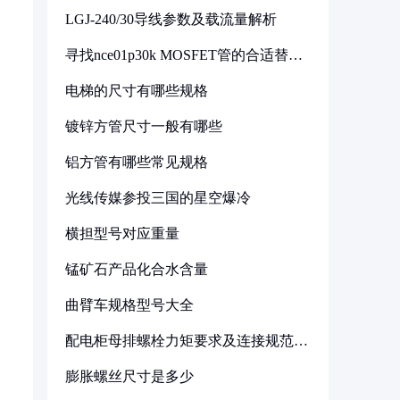
LGJ-240/30导线参数及载流量解析
寻找nce01p30k MOSFET管的合适替代
型号
电梯的尺寸有哪些规格
镀锌方管尺寸一般有哪些
铝方管有哪些常见规格
光线传媒参投三国的星空爆冷
横担型号对应重量
锰矿石产品化合水含量
曲臂车规格型号大全
配电柜母排螺栓力矩要求及连接规范详
解
膨胀螺丝尺寸是多少