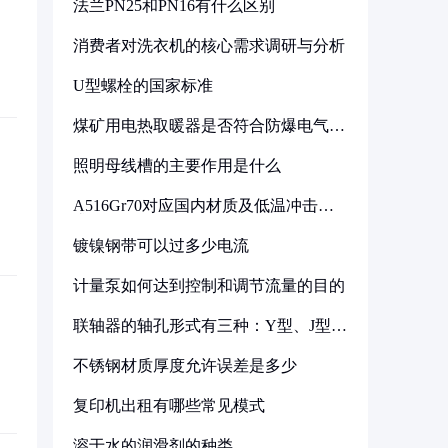
法兰PN25和PN16有什么区别
消费者对洗衣机的核心需求调研与分析
U型螺栓的国家标准
煤矿用电热取暖器是否符合防爆电气设
备标准
照明母线槽的主要作用是什么
A516Gr70对应国内材质及低温冲击要
求解析
镀镍钢带可以过多少电流
计量泵如何达到控制和调节流量的目的
联轴器的轴孔形式有三种：Y型、J型、
Z型
不锈钢材质厚度允许误差是多少
复印机出租有哪些常见模式
溶于水的润滑剂的种类