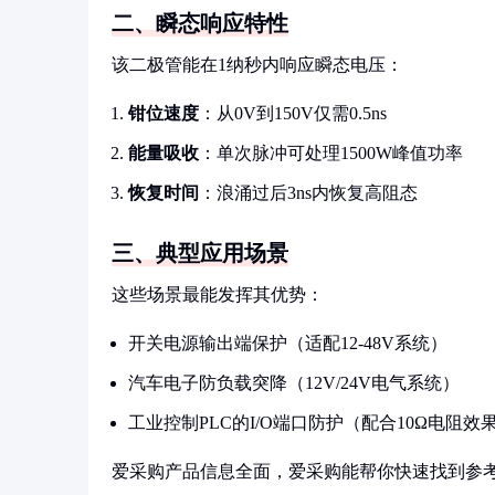
二、瞬态响应特性
该二极管能在1纳秒内响应瞬态电压：
钳位速度
：从0V到150V仅需0.5ns
能量吸收
：单次脉冲可处理1500W峰值功率
恢复时间
：浪涌过后3ns内恢复高阻态
三、典型应用场景
这些场景最能发挥其优势：
开关电源输出端保护（适配12-48V系统）
汽车电子防负载突降（12V/24V电气系统）
工业控制PLC的I/O端口防护（配合10Ω电阻效
爱采购产品信息全面，爱采购能帮你快速找到参