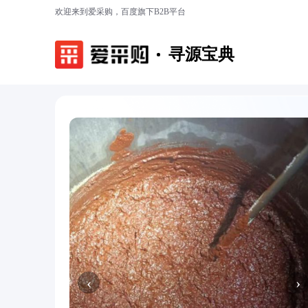
欢迎来到爱采购，百度旗下B2B平台
寻源宝典
‹
›