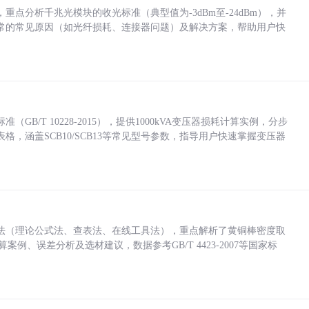
点分析千兆光模块的收光标准（典型值为-3dBm至-24dBm），并
常的常见原因（如光纤损耗、连接器问题）及解决方案，帮助用户快
/T 10228-2015），提供1000kVA变压器损耗计算实例，分步
，涵盖SCB10/SCB13等常见型号参数，指导用户快速掌握变压器
法（理论公式法、查表法、在线工具法），重点解析了黄铜棒密度取
计算案例、误差分析及选材建议，数据参考GB/T 4423-2007等国家标