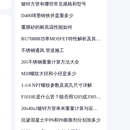
镀锌方管有哪些常见规格和型号
D400球墨铸铁井盖重多少
覆膜砂的耐高温性能如何
RU7088R功率MOSFET特性解析及其在
可调电源设计中的实践
不锈钢通风 管道施工
201不锈钢重量计算方法大全
M20螺纹大径和小径是多少
1-1/4 NPT螺纹参数及底孔尺寸详解
F1010E是什么管？能否用3205或3505代
换
20x40x2镀锌方管单米重量计算与应用
分析
抗渗混凝土中P6和P8膨胀剂分别加多少