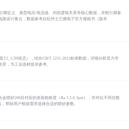
括各引脚定义、典型电压/电流值、内部逻辑关系等核心数据，并附引脚参
电路设计要点，数据参考自杭州士兰微电子官方规格书（版本
_1/2H状态），结合GB/T 5231-2012标准数据，详细分析其力学
差异，为工业选材提供参考。
砂200目对应的表面粗糙度（Ra 3.2-6.3μm），并对比不同目数
业实践，帮助用户根据需求选择合适的喷砂参数。