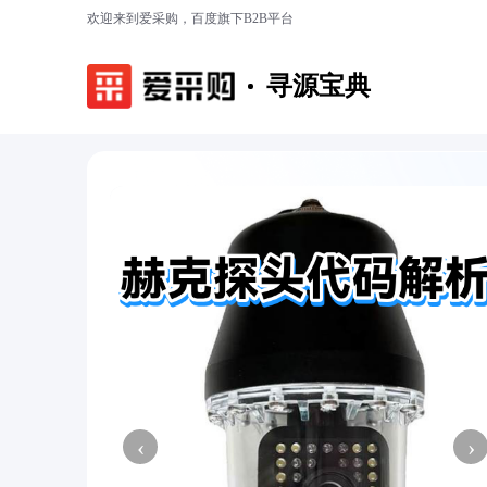
欢迎来到爱采购，百度旗下B2B平台
寻源宝典
‹
›