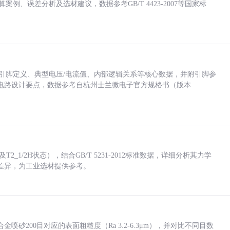
计算案例、误差分析及选材建议，数据参考GB/T 4423-2007等国家标
括各引脚定义、典型电压/电流值、内部逻辑关系等核心数据，并附引脚参
电路设计要点，数据参考自杭州士兰微电子官方规格书（版本
_1/2H状态），结合GB/T 5231-2012标准数据，详细分析其力学
差异，为工业选材提供参考。
砂200目对应的表面粗糙度（Ra 3.2-6.3μm），并对比不同目数