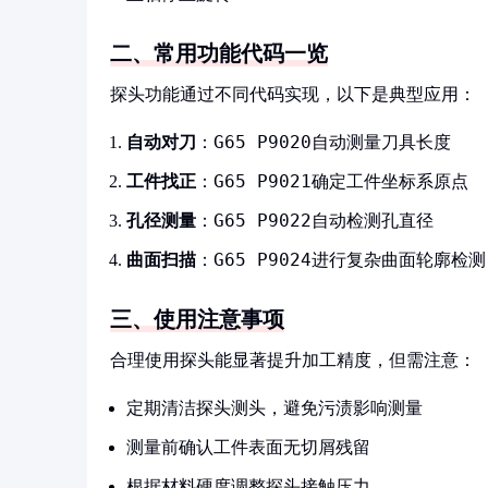
二、常用功能代码一览
探头功能通过不同代码实现，以下是典型应用：
G65 P9020
自动对刀
：
自动测量刀具长度
G65 P9021
工件找正
：
确定工件坐标系原点
G65 P9022
孔径测量
：
自动检测孔直径
G65 P9024
曲面扫描
：
进行复杂曲面轮廓检测
三、使用注意事项
合理使用探头能显著提升加工精度，但需注意：
定期清洁探头测头，避免污渍影响测量
测量前确认工件表面无切屑残留
根据材料硬度调整探头接触压力