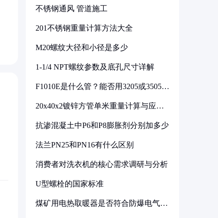
不锈钢通风 管道施工
201不锈钢重量计算方法大全
M20螺纹大径和小径是多少
1-1/4 NPT螺纹参数及底孔尺寸详解
F1010E是什么管？能否用3205或3505代
换
20x40x2镀锌方管单米重量计算与应用
分析
抗渗混凝土中P6和P8膨胀剂分别加多少
法兰PN25和PN16有什么区别
消费者对洗衣机的核心需求调研与分析
U型螺栓的国家标准
煤矿用电热取暖器是否符合防爆电气设
备标准