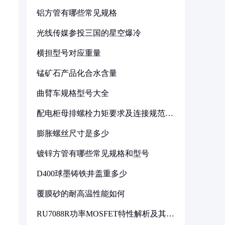
铝方管有哪些常见规格
光线传媒参投三国的星空爆冷
横担型号对应重量
锰矿石产品化合水含量
曲臂车规格型号大全
配电柜母排螺栓力矩要求及连接规范详
解
膨胀螺丝尺寸是多少
镀锌方管有哪些常见规格和型号
D400球墨铸铁井盖重多少
覆膜砂的耐高温性能如何
RU7088R功率MOSFET特性解析及其在
可调电源设计中的实践