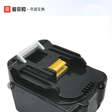
寻源宝典
‹
›