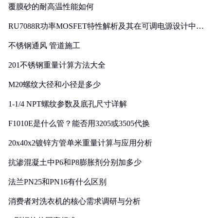
覆膜砂的耐高温性能如何
RU7088R功率MOSFET特性解析及其在可调电源设计中的
实践
不锈钢通风 管道施工
201不锈钢重量计算方法大全
M20螺纹大径和小径是多少
1-1/4 NPT螺纹参数及底孔尺寸详解
F1010E是什么管？能否用3205或3505代换
20x40x2镀锌方管单米重量计算与应用分析
抗渗混凝土中P6和P8膨胀剂分别加多少
法兰PN25和PN16有什么区别
消费者对洗衣机的核心需求调研与分析