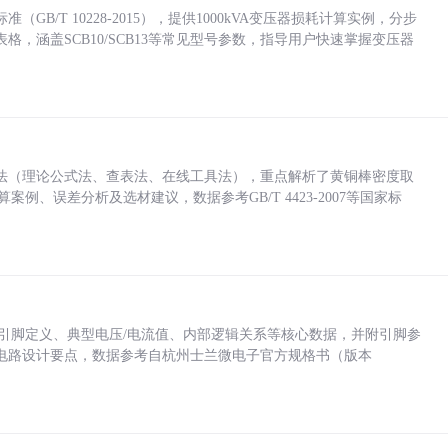
/T 10228-2015），提供1000kVA变压器损耗计算实例，分步
，涵盖SCB10/SCB13等常见型号参数，指导用户快速掌握变压器
法（理论公式法、查表法、在线工具法），重点解析了黄铜棒密度取
计算案例、误差分析及选材建议，数据参考GB/T 4423-2007等国家标
括各引脚定义、典型电压/电流值、内部逻辑关系等核心数据，并附引脚参
电路设计要点，数据参考自杭州士兰微电子官方规格书（版本