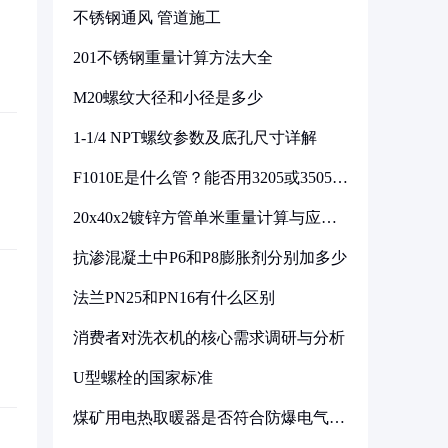
不锈钢通风 管道施工
201不锈钢重量计算方法大全
M20螺纹大径和小径是多少
1-1/4 NPT螺纹参数及底孔尺寸详解
F1010E是什么管？能否用3205或3505代
换
20x40x2镀锌方管单米重量计算与应用
分析
抗渗混凝土中P6和P8膨胀剂分别加多少
法兰PN25和PN16有什么区别
消费者对洗衣机的核心需求调研与分析
U型螺栓的国家标准
煤矿用电热取暖器是否符合防爆电气设
备标准