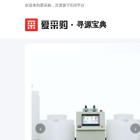
欢迎来到爱采购，百度旗下B2B平台
寻源宝典
‹
›