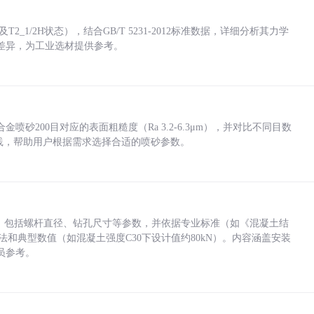
_1/2H状态），结合GB/T 5231-2012标准数据，详细分析其力学
差异，为工业选材提供参考。
砂200目对应的表面粗糙度（Ra 3.2-6.3μm），并对比不同目数
业实践，帮助用户根据需求选择合适的喷砂参数。
力，包括螺杆直径、钻孔尺寸等参数，并依据专业标准（如《混凝土结
方法和典型数值（如混凝土强度C30下设计值约80kN）。内容涵盖安装
员参考。