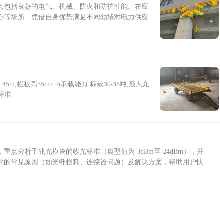
点包括良好的电气、机械、防火和防护性能。在应
心等场所，凭借自身优势满足不同领域对电力供应
5m,栏板高55cm b)承载能力:标载30-35吨,最大允
标准
点分析千兆光模块的收光标准（典型值为-3dBm至-24dBm），并
常的常见原因（如光纤损耗、连接器问题）及解决方案，帮助用户快