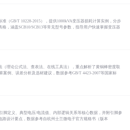
/T 10228-2015），提供1000kVA变压器损耗计算实例，分步
，涵盖SCB10/SCB13等常见型号参数，指导用户快速掌握变压器
法（理论公式法、查表法、在线工具法），重点解析了黄铜棒密度取
计算案例、误差分析及选材建议，数据参考GB/T 4423-2007等国家标
括各引脚定义、典型电压/电流值、内部逻辑关系等核心数据，并附引脚参
电路设计要点，数据参考自杭州士兰微电子官方规格书（版本