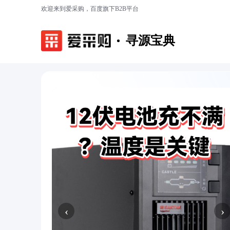
欢迎来到爱采购，百度旗下B2B平台
寻源宝典
‹
›