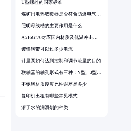
U型螺栓的国家标准
煤矿用电热取暖器是否符合防爆电气设
备标准
照明母线槽的主要作用是什么
A516Gr70对应国内材质及低温冲击要
求解析
镀镍钢带可以过多少电流
计量泵如何达到控制和调节流量的目的
联轴器的轴孔形式有三种：Y型、J型、
Z型
不锈钢材质厚度允许误差是多少
复印机出租有哪些常见模式
溶于水的润滑剂的种类