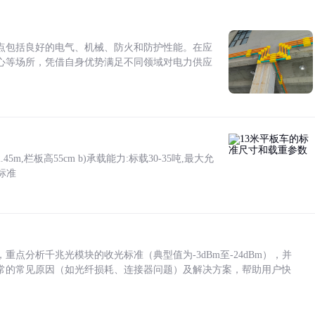
点包括良好的电气、机械、防火和防护性能。在应
心等场所，凭借自身优势满足不同领域对电力供应
5m,栏板高55cm b)承载能力:标载30-35吨,最大允
标准
点分析千兆光模块的收光标准（典型值为-3dBm至-24dBm），并
常的常见原因（如光纤损耗、连接器问题）及解决方案，帮助用户快