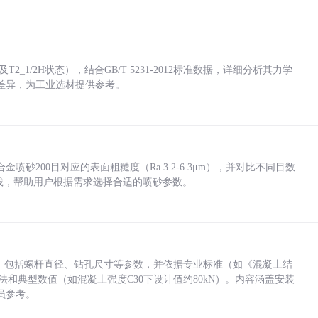
_1/2H状态），结合GB/T 5231-2012标准数据，详细分析其力学
差异，为工业选材提供参考。
砂200目对应的表面粗糙度（Ra 3.2-6.3μm），并对比不同目数
业实践，帮助用户根据需求选择合适的喷砂参数。
力，包括螺杆直径、钻孔尺寸等参数，并依据专业标准（如《混凝土结
方法和典型数值（如混凝土强度C30下设计值约80kN）。内容涵盖安装
员参考。