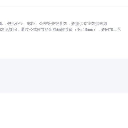
底孔计算，包括外径、螺距、公差等关键参数，并提供专业数据来源
孔尺寸的常见疑问，通过公式推导给出精确推荐值（Φ5.18mm），并附加工艺
药品医疗器械网络信息服务备案(京)网药械信息备字（2021）第00159号
京ICP证030173号
京公网安备11000002000001号