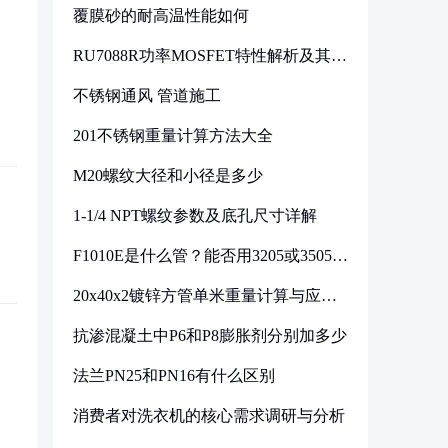
覆膜砂的耐高温性能如何
RU7088R功率MOSFET特性解析及其在
可调电源设计中的实践
不锈钢通风 管道施工
201不锈钢重量计算方法大全
M20螺纹大径和小径是多少
1-1/4 NPT螺纹参数及底孔尺寸详解
F1010E是什么管？能否用3205或3505代
换
20x40x2镀锌方管单米重量计算与应用
分析
抗渗混凝土中P6和P8膨胀剂分别加多少
法兰PN25和PN16有什么区别
消费者对洗衣机的核心需求调研与分析