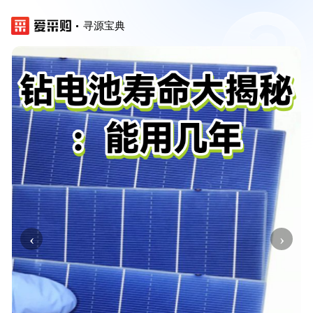
寻源宝典
‹
›