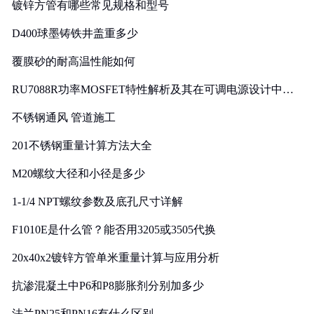
镀锌方管有哪些常见规格和型号
D400球墨铸铁井盖重多少
覆膜砂的耐高温性能如何
RU7088R功率MOSFET特性解析及其在可调电源设计中的
实践
不锈钢通风 管道施工
201不锈钢重量计算方法大全
M20螺纹大径和小径是多少
1-1/4 NPT螺纹参数及底孔尺寸详解
F1010E是什么管？能否用3205或3505代换
20x40x2镀锌方管单米重量计算与应用分析
抗渗混凝土中P6和P8膨胀剂分别加多少
法兰PN25和PN16有什么区别