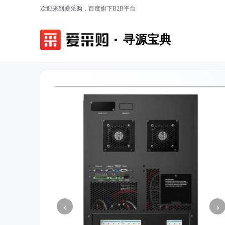
欢迎来到爱采购，百度旗下B2B平台
寻源宝典
‹
›