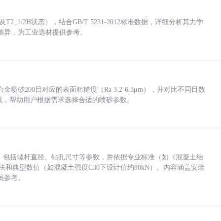
_1/2H状态），结合GB/T 5231-2012标准数据，详细分析其力学
差异，为工业选材提供参考。
砂200目对应的表面粗糙度（Ra 3.2-6.3μm），并对比不同目数
业实践，帮助用户根据需求选择合适的喷砂参数。
力，包括螺杆直径、钻孔尺寸等参数，并依据专业标准（如《混凝土结
方法和典型数值（如混凝土强度C30下设计值约80kN）。内容涵盖安装
员参考。