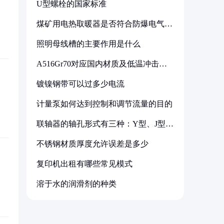
U型螺栓的国家标准
煤矿用电热取暖器是否符合防爆电气设
备标准
照明母线槽的主要作用是什么
A516Gr70对应国内材质及低温冲击要
求解析
镀镍钢带可以过多少电流
计量泵如何达到控制和调节流量的目的
联轴器的轴孔形式有三种：Y型、J型、
Z型
不锈钢材质厚度允许误差是多少
复印机出租有哪些常见模式
溶于水的润滑剂的种类