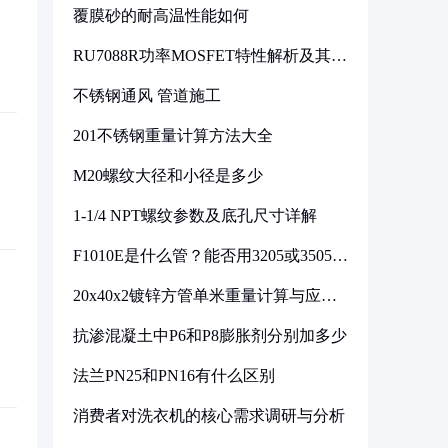
覆膜砂的耐高温性能如何
RU7088R功率MOSFET特性解析及其在
可调电源设计中的实践
不锈钢通风 管道施工
201不锈钢重量计算方法大全
M20螺纹大径和小径是多少
1-1/4 NPT螺纹参数及底孔尺寸详解
F1010E是什么管？能否用3205或3505代
换
20x40x2镀锌方管单米重量计算与应用
分析
抗渗混凝土中P6和P8膨胀剂分别加多少
法兰PN25和PN16有什么区别
消费者对洗衣机的核心需求调研与分析