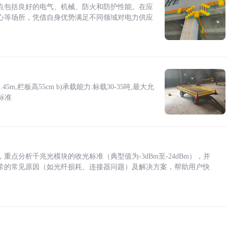
点包括良好的电气、机械、防火和防护性能。在应
心等场所，凭借自身优势满足不同领域对电力供应
5m,栏板高55cm b)承载能力:标载30-35吨,最大允
标准
点分析千兆光模块的收光标准（典型值为-3dBm至-24dBm），并
常的常见原因（如光纤损耗、连接器问题）及解决方案，帮助用户快