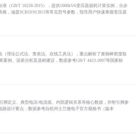
/T 10228-2015），提供1000kVA变压器损耗计算实例，分步
，涵盖SCB10/SCB13等常见型号参数，指导用户快速掌握变压器
法（理论公式法、查表法、在线工具法），重点解析了黄铜棒密度取
计算案例、误差分析及选材建议，数据参考GB/T 4423-2007等国家标
括各引脚定义、典型电压/电流值、内部逻辑关系等核心数据，并附引脚参
电路设计要点，数据参考自杭州士兰微电子官方规格书（版本