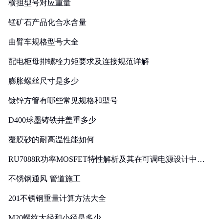
横担型号对应重量
锰矿石产品化合水含量
曲臂车规格型号大全
配电柜母排螺栓力矩要求及连接规范详解
膨胀螺丝尺寸是多少
镀锌方管有哪些常见规格和型号
D400球墨铸铁井盖重多少
覆膜砂的耐高温性能如何
RU7088R功率MOSFET特性解析及其在可调电源设计中的
实践
不锈钢通风 管道施工
201不锈钢重量计算方法大全
M20螺纹大径和小径是多少