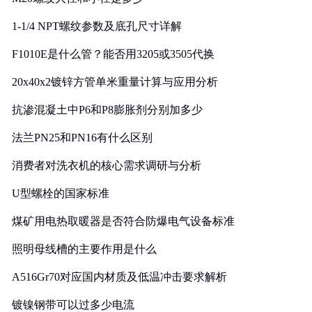
1-1/4 NPT螺纹参数及底孔尺寸详解
F1010E是什么管？能否用3205或3505代换
20x40x2镀锌方管单米重量计算与应用分析
抗渗混凝土中P6和P8膨胀剂分别加多少
法兰PN25和PN16有什么区别
消费者对洗衣机的核心需求调研与分析
U型螺栓的国家标准
煤矿用电热取暖器是否符合防爆电气设备标准
照明母线槽的主要作用是什么
A516Gr70对应国内材质及低温冲击要求解析
镀镍钢带可以过多少电流