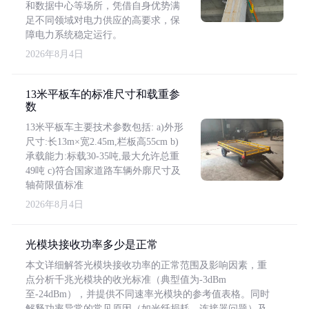
和数据中心等场所，凭借自身优势满
足不同领域对电力供应的高要求，保
障电力系统稳定运行。
2026年8月4日
13米平板车的标准尺寸和载重参
数
13米平板车主要技术参数包括: a)外形
尺寸:长13m×宽2.45m,栏板高55cm b)
承载能力:标载30-35吨,最大允许总重
49吨 c)符合国家道路车辆外廓尺寸及
轴荷限值标准
2026年8月4日
光模块接收功率多少是正常
本文详细解答光模块接收功率的正常范围及影响因素，重
点分析千兆光模块的收光标准（典型值为-3dBm
至-24dBm），并提供不同速率光模块的参考值表格。同时
解释功率异常的常见原因（如光纤损耗、连接器问题）及