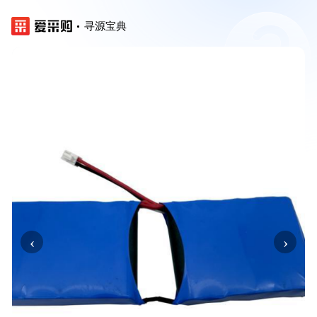
寻源宝典
‹
›