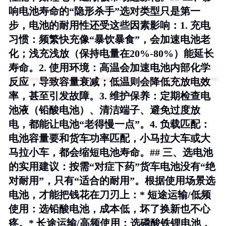
响电池寿命的“隐形杀手”选对类型只是第一
步，电池的耐用性还受这些因素影响：1.
充电
习惯
：频繁快充像“暴饮暴食”，会加速电池老
化；浅充浅放（保持电量在20%-80%）能延长
寿命。2.
使用环境
：高温会加速电池内部化学
反应，导致容量衰减；低温则会降低充放电效
率，甚至引发故障。3.
维护保养
：定期检查电
池液（铅酸电池）、清洁端子、避免过度放
电，都能让电池“老得慢一点”。4.
负载匹配
：
电池容量要和货车功率匹配，小马拉大车或大
马拉小车，都会缩短电池寿命。## 三、选电池
的实用建议：按需“对症下药”货车电池没有“绝
对耐用”，只有“适合的耐用”。根据使用场景选
电池，才能把钱花在刀刃上：*
短途运输/低频
使用
：选铅酸电池，成本低，坏了换新也不心
疼。*
长途运输/高频使用
：选磷酸铁锂电池，