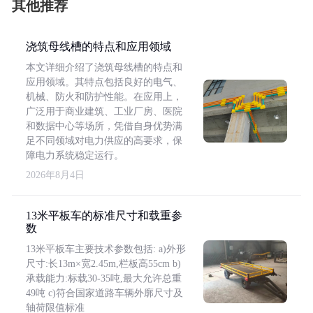
其他推荐
浇筑母线槽的特点和应用领域
本文详细介绍了浇筑母线槽的特点和
应用领域。其特点包括良好的电气、
机械、防火和防护性能。在应用上，
广泛用于商业建筑、工业厂房、医院
和数据中心等场所，凭借自身优势满
足不同领域对电力供应的高要求，保
障电力系统稳定运行。
2026年8月4日
13米平板车的标准尺寸和载重参
数
13米平板车主要技术参数包括: a)外形
尺寸:长13m×宽2.45m,栏板高55cm b)
承载能力:标载30-35吨,最大允许总重
49吨 c)符合国家道路车辆外廓尺寸及
轴荷限值标准