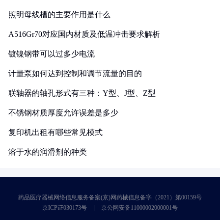
照明母线槽的主要作用是什么
A516Gr70对应国内材质及低温冲击要求解析
镀镍钢带可以过多少电流
计量泵如何达到控制和调节流量的目的
联轴器的轴孔形式有三种：Y型、J型、Z型
不锈钢材质厚度允许误差是多少
复印机出租有哪些常见模式
溶于水的润滑剂的种类
药品医疗器械网络信息服务备案(京)网药械信息备字（2021）第00159号
京ICP证030173号
京公网安备11000002000001号