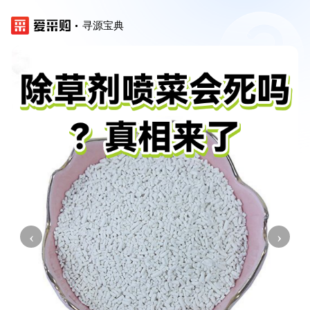
寻源宝典
‹
›