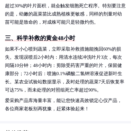
超过30%的叶片面积，就会触发细胞死亡程序。特别要注意
的是，幼嫩的蔬菜苗比成熟植株更敏感，同样的剂量对幼
苗可能是致命的，对成株可能只是轻微灼伤。
三、科学补救的黄金48小时
如果不小心喷到蔬菜，立即采取补救措施能挽回60%的损
失。发现误喷后2小时内：用清水连续冲洗叶片3次，每次
间隔10分钟；48小时内：剪除受药害严重的叶片，保留健
康部分；72小时后：喷施0.1%磷酸二氢钾溶液促进新叶生
长。某农业试验站数据显示，及时处理的蔬菜7天后恢复率
可达75%，而未处理的对照组死亡率超过90%。
爱采购产品库海量丰富，能让您快速高效锁定心仪产品，
各位商家老板别再犹豫，赶紧体验起来！