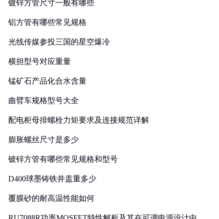
镀锌方管尺寸一般有哪些
铝方管有哪些常见规格
光线传媒参投三国的星空爆冷
横担型号对应重量
锰矿石产品化合水含量
曲臂车规格型号大全
配电柜母排螺栓力矩要求及连接规范详解
膨胀螺丝尺寸是多少
镀锌方管有哪些常见规格和型号
D400球墨铸铁井盖重多少
覆膜砂的耐高温性能如何
RU7088R功率MOSFET特性解析及其在可调电源设计中的