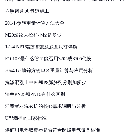
实践
不锈钢通风 管道施工
201不锈钢重量计算方法大全
M20螺纹大径和小径是多少
1-1/4 NPT螺纹参数及底孔尺寸详解
F1010E是什么管？能否用3205或3505代换
20x40x2镀锌方管单米重量计算与应用分析
抗渗混凝土中P6和P8膨胀剂分别加多少
法兰PN25和PN16有什么区别
消费者对洗衣机的核心需求调研与分析
U型螺栓的国家标准
煤矿用电热取暖器是否符合防爆电气设备标准