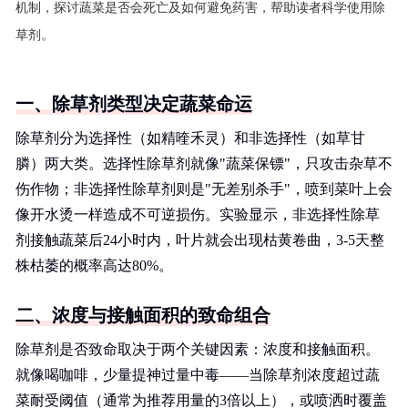
机制，探讨蔬菜是否会死亡及如何避免药害，帮助读者科学使用除
草剂。
一、除草剂类型决定蔬菜命运
除草剂分为选择性（如精喹禾灵）和非选择性（如草甘
膦）两大类。选择性除草剂就像"蔬菜保镖"，只攻击杂草不
伤作物；非选择性除草剂则是"无差别杀手"，喷到菜叶上会
像开水烫一样造成不可逆损伤。实验显示，非选择性除草
剂接触蔬菜后24小时内，叶片就会出现枯黄卷曲，3-5天整
株枯萎的概率高达80%。
二、浓度与接触面积的致命组合
除草剂是否致命取决于两个关键因素：浓度和接触面积。
就像喝咖啡，少量提神过量中毒——当除草剂浓度超过蔬
菜耐受阈值（通常为推荐用量的3倍以上），或喷洒时覆盖