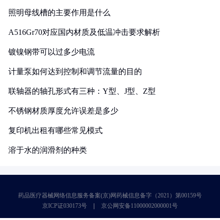
照明母线槽的主要作用是什么
A516Gr70对应国内材质及低温冲击要求解析
镀镍钢带可以过多少电流
计量泵如何达到控制和调节流量的目的
联轴器的轴孔形式有三种：Y型、J型、Z型
不锈钢材质厚度允许误差是多少
复印机出租有哪些常见模式
溶于水的润滑剂的种类
药品医疗器械网络信息服务备案(京)网药械信息备字（2021）第00159号
京ICP证030173号
京公网安备11000002000001号