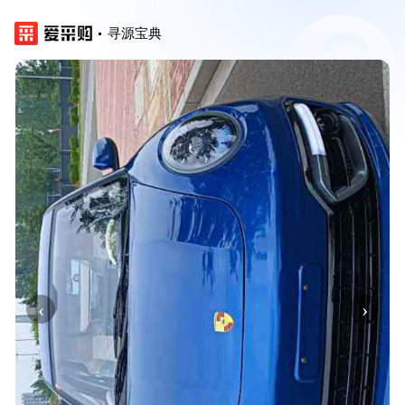
寻源宝典
‹
›