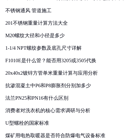
实践
不锈钢通风 管道施工
201不锈钢重量计算方法大全
M20螺纹大径和小径是多少
1-1/4 NPT螺纹参数及底孔尺寸详解
F1010E是什么管？能否用3205或3505代换
20x40x2镀锌方管单米重量计算与应用分析
抗渗混凝土中P6和P8膨胀剂分别加多少
法兰PN25和PN16有什么区别
消费者对洗衣机的核心需求调研与分析
U型螺栓的国家标准
煤矿用电热取暖器是否符合防爆电气设备标准