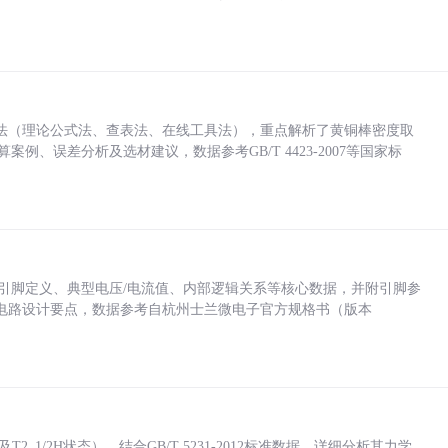
法（理论公式法、查表法、在线工具法），重点解析了黄铜棒密度取
计算案例、误差分析及选材建议，数据参考GB/T 4423-2007等国家标
括各引脚定义、典型电压/电流值、内部逻辑关系等核心数据，并附引脚参
电路设计要点，数据参考自杭州士兰微电子官方规格书（版本
_1/2H状态），结合GB/T 5231-2012标准数据，详细分析其力学