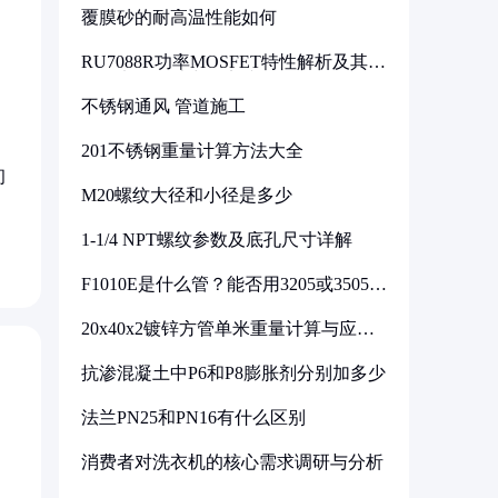
覆膜砂的耐高温性能如何
RU7088R功率MOSFET特性解析及其在
可调电源设计中的实践
不锈钢通风 管道施工
201不锈钢重量计算方法大全
初
M20螺纹大径和小径是多少
1-1/4 NPT螺纹参数及底孔尺寸详解
F1010E是什么管？能否用3205或3505代
换
20x40x2镀锌方管单米重量计算与应用
分析
抗渗混凝土中P6和P8膨胀剂分别加多少
法兰PN25和PN16有什么区别
消费者对洗衣机的核心需求调研与分析