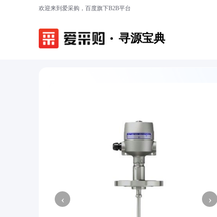
欢迎来到爱采购，百度旗下B2B平台
寻源宝典
‹
›