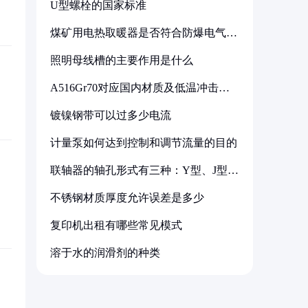
U型螺栓的国家标准
煤矿用电热取暖器是否符合防爆电气设
备标准
照明母线槽的主要作用是什么
A516Gr70对应国内材质及低温冲击要
求解析
镀镍钢带可以过多少电流
计量泵如何达到控制和调节流量的目的
联轴器的轴孔形式有三种：Y型、J型、
Z型
不锈钢材质厚度允许误差是多少
复印机出租有哪些常见模式
溶于水的润滑剂的种类