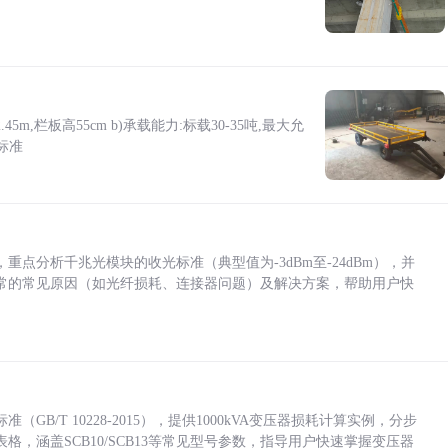
5m,栏板高55cm b)承载能力:标载30-35吨,最大允
标准
点分析千兆光模块的收光标准（典型值为-3dBm至-24dBm），并
常的常见原因（如光纤损耗、连接器问题）及解决方案，帮助用户快
/T 10228-2015），提供1000kVA变压器损耗计算实例，分步
，涵盖SCB10/SCB13等常见型号参数，指导用户快速掌握变压器