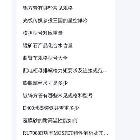
铝方管有哪些常见规格
光线传媒参投三国的星空爆冷
横担型号对应重量
锰矿石产品化合水含量
曲臂车规格型号大全
配电柜母排螺栓力矩要求及连接规范详
解
膨胀螺丝尺寸是多少
镀锌方管有哪些常见规格和型号
D400球墨铸铁井盖重多少
覆膜砂的耐高温性能如何
RU7088R功率MOSFET特性解析及其在
可调电源设计中的实践