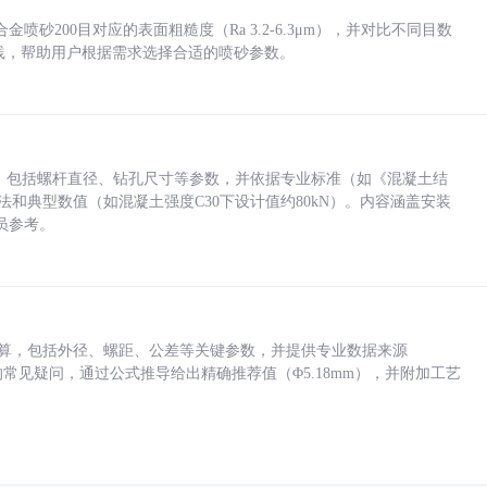
砂200目对应的表面粗糙度（Ra 3.2-6.3μm），并对比不同目数
业实践，帮助用户根据需求选择合适的喷砂参数。
力，包括螺杆直径、钻孔尺寸等参数，并依据专业标准（如《混凝土结
方法和典型数值（如混凝土强度C30下设计值约80kN）。内容涵盖安装
员参考。
底孔计算，包括外径、螺距、公差等关键参数，并提供专业数据来源
孔尺寸的常见疑问，通过公式推导给出精确推荐值（Φ5.18mm），并附加工艺