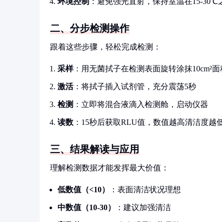
环境控制
：避免强光直射，保持室温在15-30℃
二、分步检测操作
跟着这些步骤，轻松完成检测：
采样
：用无菌拭子在检测表面旋转涂抹10cm²面
激活
：将拭子插入试剂管，充分震荡5秒
检测
：立即将混合液滴入检测舱，启动仪器
读数
：15秒后获取RLU值，数值越高清洁度越
三、结果解读与应用
理解检测数据才能发挥最大价值：
低数值（<10）
：表面清洁状况理想
中数值（10-30）
：建议加强清洁