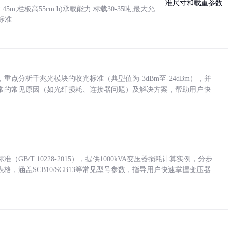
5m,栏板高55cm b)承载能力:标载30-35吨,最大允
标准
点分析千兆光模块的收光标准（典型值为-3dBm至-24dBm），并
常的常见原因（如光纤损耗、连接器问题）及解决方案，帮助用户快
/T 10228-2015），提供1000kVA变压器损耗计算实例，分步
，涵盖SCB10/SCB13等常见型号参数，指导用户快速掌握变压器