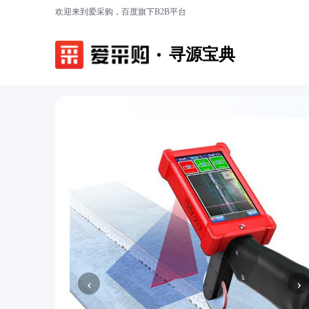
欢迎来到爱采购，百度旗下B2B平台
寻源宝典
‹
›