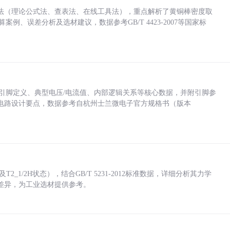
法（理论公式法、查表法、在线工具法），重点解析了黄铜棒密度取
计算案例、误差分析及选材建议，数据参考GB/T 4423-2007等国家标
括各引脚定义、典型电压/电流值、内部逻辑关系等核心数据，并附引脚参
电路设计要点，数据参考自杭州士兰微电子官方规格书（版本
_1/2H状态），结合GB/T 5231-2012标准数据，详细分析其力学
差异，为工业选材提供参考。