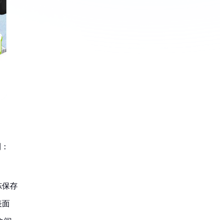
利：
冻保存
表面