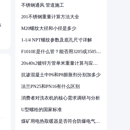
不锈钢通风 管道施工
201不锈钢重量计算方法大全
体
M20螺纹大径和小径是多少
1-1/4 NPT螺纹参数及底孔尺寸详解
F1010E是什么管？能否用3205或3505代
换
20x40x2镀锌方管单米重量计算与应用
分析
抗渗混凝土中P6和P8膨胀剂分别加多少
法兰PN25和PN16有什么区别
消费者对洗衣机的核心需求调研与分析
U型螺栓的国家标准
煤矿用电热取暖器是否符合防爆电气设
备标准