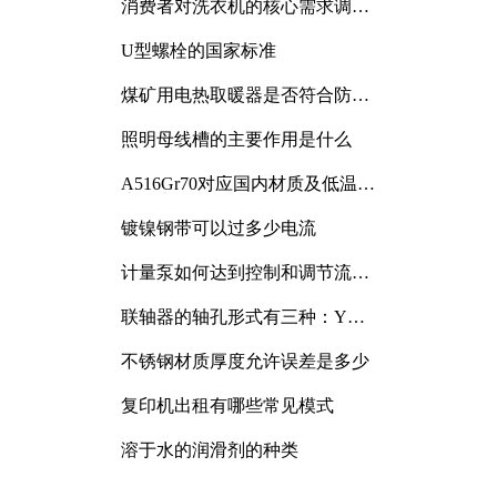
消费者对洗衣机的核心需求调研
与分析
U型螺栓的国家标准
煤矿用电热取暖器是否符合防爆
电气设备标准
照明母线槽的主要作用是什么
A516Gr70对应国内材质及低温冲
击要求解析
镀镍钢带可以过多少电流
计量泵如何达到控制和调节流量
的目的
联轴器的轴孔形式有三种：Y
型、J型、Z型
不锈钢材质厚度允许误差是多少
复印机出租有哪些常见模式
溶于水的润滑剂的种类