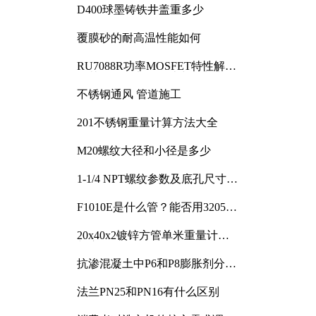
D400球墨铸铁井盖重多少
覆膜砂的耐高温性能如何
RU7088R功率MOSFET特性解析
及其在可调电源设计中的实践
不锈钢通风 管道施工
201不锈钢重量计算方法大全
M20螺纹大径和小径是多少
1-1/4 NPT螺纹参数及底孔尺寸详
解
F1010E是什么管？能否用3205或
3505代换
20x40x2镀锌方管单米重量计算
与应用分析
抗渗混凝土中P6和P8膨胀剂分别
加多少
法兰PN25和PN16有什么区别