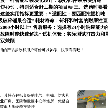
度一样智能3.
模块化设计
：核心部件采用快拆结
40%，特别适合赶工期的项目## 三、选购时要看
这些实用指标更重要：*
适配性
：要匹配挖掘机吨
级破碎锤最合适*
耗材寿命
：钎杆和衬套的耐磨性直
000小时以上*
售后服务
：选择有24小时响应能力
故障时能快速解决*
试机体验
：实际测试打击力和
要双兼顾
细的产品参数和用户评价可以参考。快来看看吧！
。其特点包括良好的电气、机械、防火和
业厂房、医院和数据中心等场所，凭借自
障电力系统稳定运行。