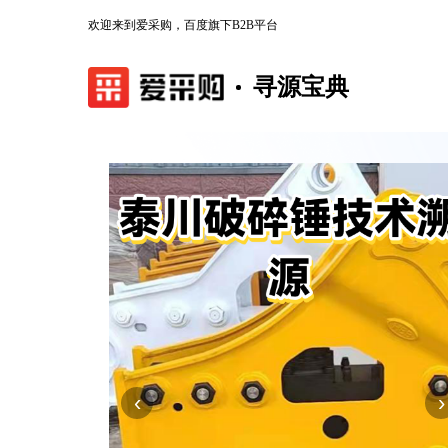
欢迎来到爱采购，百度旗下B2B平台
寻源宝典
‹
›