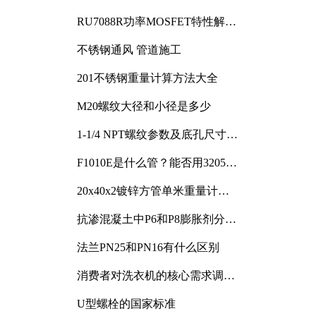
RU7088R功率MOSFET特性解析
及其在可调电源设计中的实践
不锈钢通风 管道施工
201不锈钢重量计算方法大全
M20螺纹大径和小径是多少
1-1/4 NPT螺纹参数及底孔尺寸详
解
F1010E是什么管？能否用3205或
3505代换
20x40x2镀锌方管单米重量计算
与应用分析
抗渗混凝土中P6和P8膨胀剂分别
加多少
法兰PN25和PN16有什么区别
消费者对洗衣机的核心需求调研
与分析
U型螺栓的国家标准