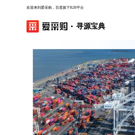
欢迎来到爱采购，百度旗下B2B平台
寻源宝典
‹
›