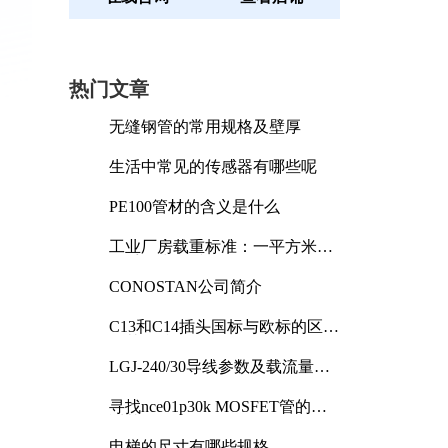
热门文章
无缝钢管的常用规格及壁厚
生活中常见的传感器有哪些呢
PE100管材的含义是什么
工业厂房载重标准：一平方米能
承受多少公斤
CONOSTAN公司简介
C13和C14插头国标与欧标的区别
及其标准解析
LGJ-240/30导线参数及载流量解
析
寻找nce01p30k MOSFET管的合
适替代型号
电梯的尺寸有哪些规格