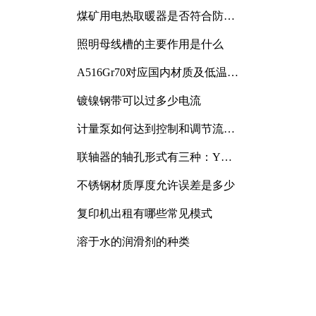
煤矿用电热取暖器是否符合防爆
电气设备标准
照明母线槽的主要作用是什么
A516Gr70对应国内材质及低温冲
击要求解析
镀镍钢带可以过多少电流
计量泵如何达到控制和调节流量
的目的
联轴器的轴孔形式有三种：Y
型、J型、Z型
不锈钢材质厚度允许误差是多少
复印机出租有哪些常见模式
溶于水的润滑剂的种类