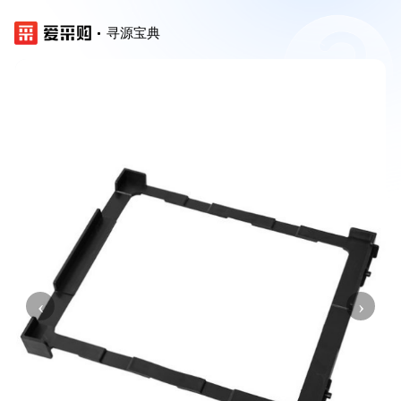
寻源宝典
‹
›