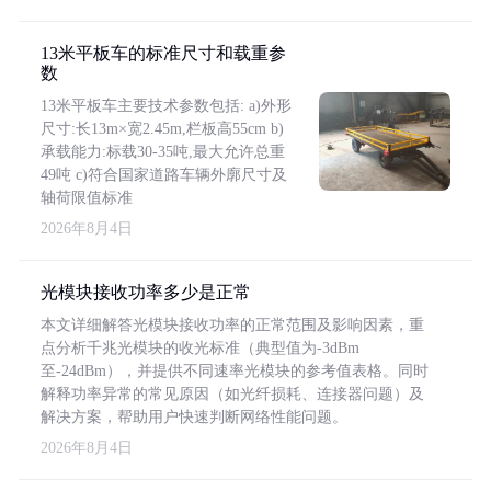
13米平板车的标准尺寸和载重参
数
13米平板车主要技术参数包括: a)外形
尺寸:长13m×宽2.45m,栏板高55cm b)
承载能力:标载30-35吨,最大允许总重
49吨 c)符合国家道路车辆外廓尺寸及
轴荷限值标准
2026年8月4日
光模块接收功率多少是正常
本文详细解答光模块接收功率的正常范围及影响因素，重
点分析千兆光模块的收光标准（典型值为-3dBm
至-24dBm），并提供不同速率光模块的参考值表格。同时
解释功率异常的常见原因（如光纤损耗、连接器问题）及
解决方案，帮助用户快速判断网络性能问题。
2026年8月4日