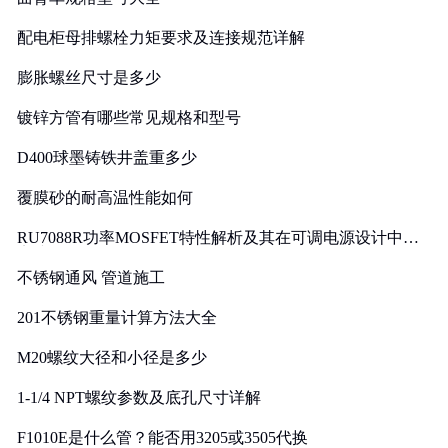
配电柜母排螺栓力矩要求及连接规范详解
膨胀螺丝尺寸是多少
镀锌方管有哪些常见规格和型号
D400球墨铸铁井盖重多少
覆膜砂的耐高温性能如何
RU7088R功率MOSFET特性解析及其在可调电源设计中的
实践
不锈钢通风 管道施工
201不锈钢重量计算方法大全
M20螺纹大径和小径是多少
1-1/4 NPT螺纹参数及底孔尺寸详解
F1010E是什么管？能否用3205或3505代换