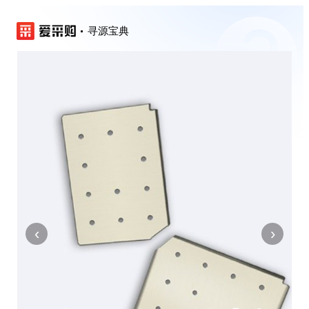
寻源宝典
‹
›