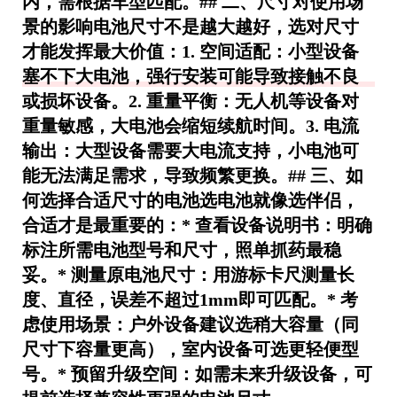
内，需根据车型匹配。## 二、尺寸对使用场
景的影响电池尺寸不是越大越好，选对尺寸
才能发挥最大价值：1.
空间适配
：小型设备
塞不下大电池，强行安装可能导致接触不良
或损坏设备。2.
重量平衡
：无人机等设备对
重量敏感，大电池会缩短续航时间。3.
电流
输出
：大型设备需要大电流支持，小电池可
能无法满足需求，导致频繁更换。## 三、如
何选择合适尺寸的电池选电池就像选伴侣，
合适才是最重要的：*
查看设备说明书
：明确
标注所需电池型号和尺寸，照单抓药最稳
妥。*
测量原电池尺寸
：用游标卡尺测量长
度、直径，误差不超过1mm即可匹配。*
考
虑使用场景
：户外设备建议选稍大容量（同
尺寸下容量更高），室内设备可选更轻便型
号。*
预留升级空间
：如需未来升级设备，可