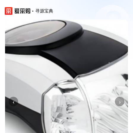
寻源宝典
‹
›