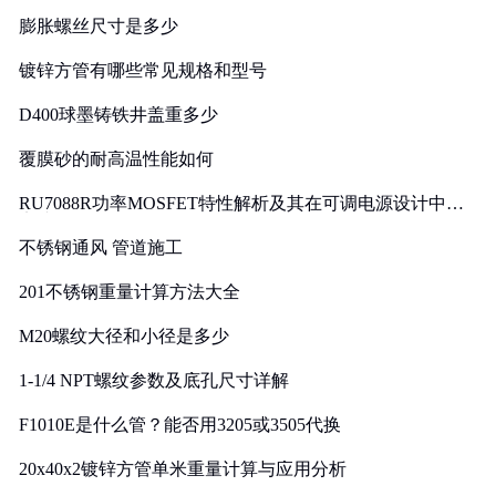
膨胀螺丝尺寸是多少
镀锌方管有哪些常见规格和型号
D400球墨铸铁井盖重多少
覆膜砂的耐高温性能如何
RU7088R功率MOSFET特性解析及其在可调电源设计中的
实践
不锈钢通风 管道施工
201不锈钢重量计算方法大全
M20螺纹大径和小径是多少
1-1/4 NPT螺纹参数及底孔尺寸详解
F1010E是什么管？能否用3205或3505代换
20x40x2镀锌方管单米重量计算与应用分析