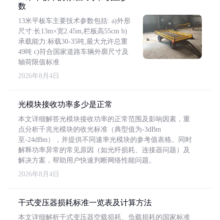
数
13米平板车主要技术参数包括: a)外形
尺寸:长13m×宽2.45m,栏板高55cm b)
承载能力:标载30-35吨,最大允许总重
49吨 c)符合国家道路车辆外廓尺寸及
轴荷限值标准
2026年8月4日
光模块接收功率多少是正常
本文详细解答光模块接收功率的正常范围及影响因素，重
点分析千兆光模块的收光标准（典型值为-3dBm
至-24dBm），并提供不同速率光模块的参考值表格。同时
解释功率异常的常见原因（如光纤损耗、连接器问题）及
解决方案，帮助用户快速判断网络性能问题。
2026年8月4日
干式变压器损耗标准一览表及计算方法
本文详细解析干式变压器空载损耗、负载损耗的国家标准