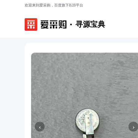
欢迎来到爱采购，百度旗下B2B平台
寻源宝典
‹
›