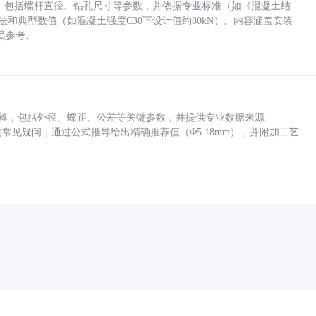
力，包括螺杆直径、钻孔尺寸等参数，并依据专业标准（如《混凝土结
方法和典型数值（如混凝土强度C30下设计值约80kN）。内容涵盖安装
员参考。
底孔计算，包括外径、螺距、公差等关键参数，并提供专业数据来源
孔尺寸的常见疑问，通过公式推导给出精确推荐值（Φ5.18mm），并附加工艺