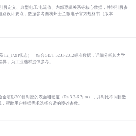
括各引脚定义、典型电压/电流值、内部逻辑关系等核心数据，并附引脚参
电路设计要点，数据参考自杭州士兰微电子官方规格书（版本
_1/2H状态），结合GB/T 5231-2012标准数据，详细分析其力学
差异，为工业选材提供参考。
砂200目对应的表面粗糙度（Ra 3.2-6.3μm），并对比不同目数
业实践，帮助用户根据需求选择合适的喷砂参数。