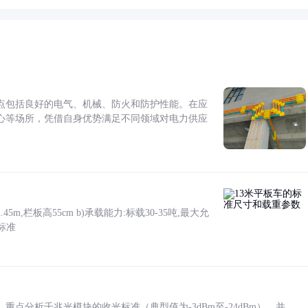
点包括良好的电气、机械、防火和防护性能。在应
心等场所，凭借自身优势满足不同领域对电力供应
5m,栏板高55cm b)承载能力:标载30-35吨,最大允
标准
点分析千兆光模块的收光标准（典型值为-3dBm至-24dBm），并