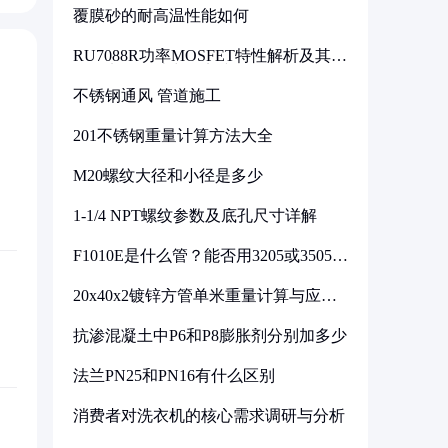
覆膜砂的耐高温性能如何
RU7088R功率MOSFET特性解析及其在
可调电源设计中的实践
不锈钢通风 管道施工
201不锈钢重量计算方法大全
M20螺纹大径和小径是多少
1-1/4 NPT螺纹参数及底孔尺寸详解
F1010E是什么管？能否用3205或3505代
换
20x40x2镀锌方管单米重量计算与应用
分析
抗渗混凝土中P6和P8膨胀剂分别加多少
法兰PN25和PN16有什么区别
消费者对洗衣机的核心需求调研与分析