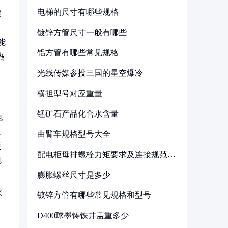
电梯的尺寸有哪些规格
避
镀锌方管尺寸一般有哪些
能
铝方管有哪些常见规格
热
光线传媒参投三国的星空爆冷
横担型号对应重量
锰矿石产品化合水含量
电
、
曲臂车规格型号大全
更
配电柜母排螺栓力矩要求及连接规范详
电
解
膨胀螺丝尺寸是多少
采
镀锌方管有哪些常见规格和型号
D400球墨铸铁井盖重多少