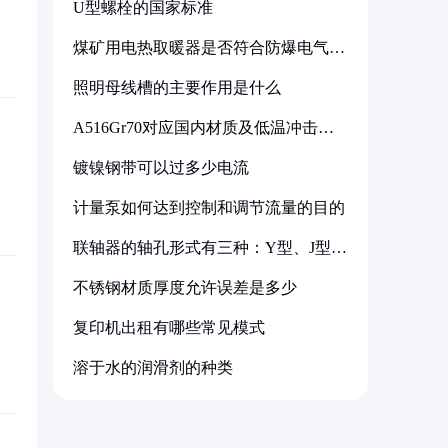
U型螺栓的国家标准
煤矿用电热取暖器是否符合防爆电气设
备标准
照明母线槽的主要作用是什么
A516Gr70对应国内材质及低温冲击要
求解析
镀镍钢带可以过多少电流
计量泵如何达到控制和调节流量的目的
联轴器的轴孔形式有三种：Y型、J型、
Z型
不锈钢材质厚度允许误差是多少
复印机出租有哪些常见模式
溶于水的润滑剂的种类