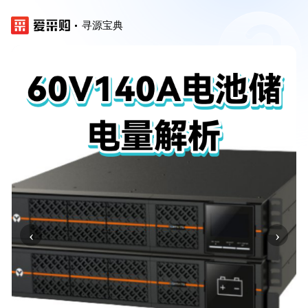
寻源宝典
‹
›