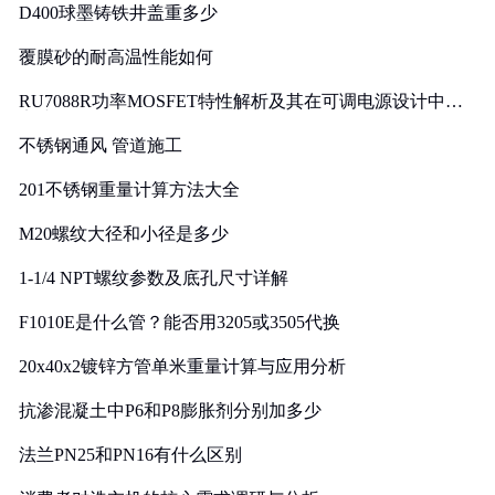
D400球墨铸铁井盖重多少
覆膜砂的耐高温性能如何
RU7088R功率MOSFET特性解析及其在可调电源设计中的
实践
不锈钢通风 管道施工
201不锈钢重量计算方法大全
M20螺纹大径和小径是多少
1-1/4 NPT螺纹参数及底孔尺寸详解
F1010E是什么管？能否用3205或3505代换
20x40x2镀锌方管单米重量计算与应用分析
抗渗混凝土中P6和P8膨胀剂分别加多少
法兰PN25和PN16有什么区别